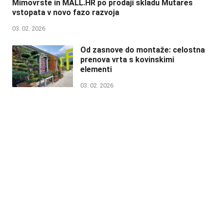
Mimovrste in MALL.HR po prodaji skladu Mutares
vstopata v novo fazo razvoja
03. 02. 2026
Od zasnove do montaže: celostna
prenova vrta s kovinskimi
elementi
03. 02. 2026