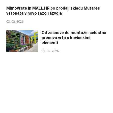
Mimovrste in MALL.HR po prodaji skladu Mutares
vstopata v novo fazo razvoja
03. 02. 2026
Od zasnove do montaže: celostna
prenova vrta s kovinskimi
elementi
03. 02. 2026