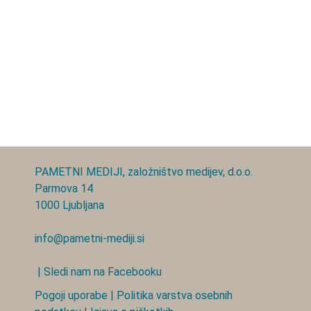
PAMETNI MEDIJI, založništvo medijev, d.o.o.
Parmova 14
1000 Ljubljana
info@pametni-mediji.si
| Sledi nam na Facebooku
Pogoji uporabe
|
Politika varstva osebnih