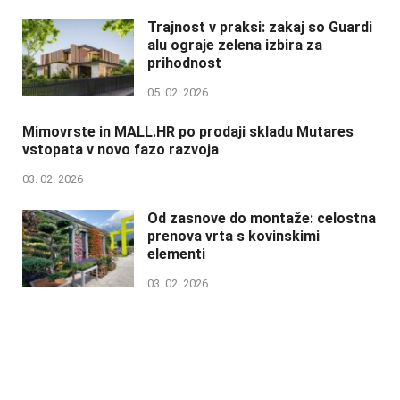
Trajnost v praksi: zakaj so Guardi
alu ograje zelena izbira za
prihodnost
05. 02. 2026
Mimovrste in MALL.HR po prodaji skladu Mutares
vstopata v novo fazo razvoja
03. 02. 2026
Od zasnove do montaže: celostna
prenova vrta s kovinskimi
elementi
03. 02. 2026