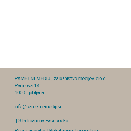
PAMETNI MEDIJI, založništvo medijev, d.o.o.
Parmova 14
1000 Ljubljana
info@pametni-mediji.si
| Sledi nam na Facebooku
Pogoji uporabe
|
Politika varstva osebnih