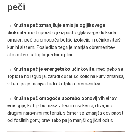
peči
→
Krušna peč zmanjšuje emisije ogljikovega
dioksida
: med uporabo je izpust ogljikovega dioksida
omejen, peč pa omogoča boljšo izolacijo in učinkovitejši
kurilni sistem. Posledica tega je manjša obremenitev
atmosfere s toplogrednimi plini.
→
Krušna peč je energetsko učinkovita
: med peko se
toplota ne izgublja, zaradi česar se količina kuriv zmanjša,
s tem pa je manjša tudi okoljska obremenitev.
→
Krušna peč omogoča uporabo obnovljivih virov
energije
, kot je biomasa z lesnimi sekanci, drva, in z
drugimi naravnimi materiali, s čimer se zmanjša odvisnost
od fosilnih goriv, prav tako pa je manjši ogljični odtis.