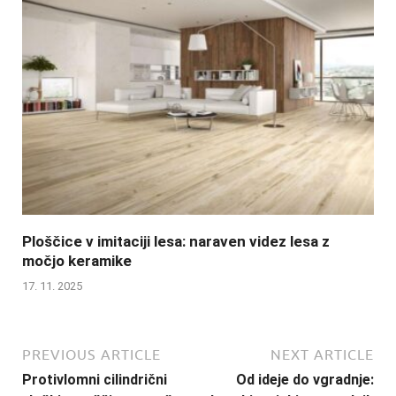
Ploščice v imitaciji lesa: naraven videz lesa z
močjo keramike
17. 11. 2025
PREVIOUS ARTICLE
NEXT ARTICLE
Protivlomni cilindrični
Od ideje do vgradnje: