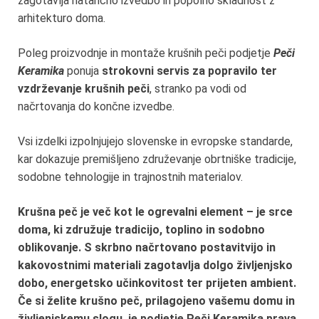
zagotavlja natančno izvedbo in popolno skladnost z
arhitekturo doma.
Poleg proizvodnje in montaže krušnih peči podjetje
Peči
Keramika
ponuja
strokovni servis za popravilo ter
vzdrževanje krušnih peči
, stranko pa vodi od
načrtovanja do končne izvedbe.
Vsi izdelki izpolnjujejo slovenske in evropske standarde,
kar dokazuje premišljeno združevanje obrtniške tradicije,
sodobne tehnologije in trajnostnih materialov.
Krušna peč je več kot le ogrevalni element – je srce
doma, ki združuje tradicijo, toplino in sodobno
oblikovanje. S skrbno načrtovano postavitvijo in
kakovostnimi materiali zagotavlja dolgo življenjsko
dobo, energetsko učinkovitost ter prijeten ambient.
Če si želite krušno peč, prilagojeno vašemu domu in
življenjskemu slogu, je podjetje Peči Keramika prava