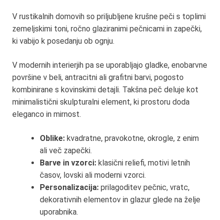
V rustikalnih domovih so priljubljene krušne peči s toplimi
zemeljskimi toni, ročno glaziranimi pečnicami in zapečki,
ki vabijo k posedanju ob ognju.
V modernih interierjih pa se uporabljajo gladke, enobarvne
površine v beli, antracitni ali grafitni barvi, pogosto
kombinirane s kovinskimi detajli. Takšna peč deluje kot
minimalistični skulpturalni element, ki prostoru doda
eleganco in mirnost.
Oblike:
kvadratne, pravokotne, okrogle, z enim
ali več zapečki.
Barve in vzorci:
klasični reliefi, motivi letnih
časov, lovski ali moderni vzorci.
Personalizacija:
prilagoditev pečnic, vratc,
dekorativnih elementov in glazur glede na želje
uporabnika.