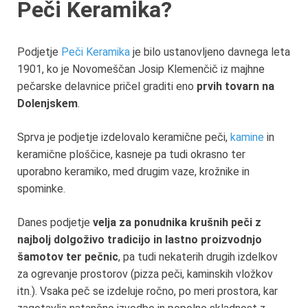
Peči Keramika?
Podjetje
Peči Keramika
je bilo ustanovljeno davnega leta
1901, ko je Novomeščan Josip Klemenčič iz majhne
pečarske delavnice pričel graditi eno
prvih tovarn na
Dolenjskem
.
Sprva je podjetje izdelovalo keramične peči,
kamine
in
keramične ploščice, kasneje pa tudi okrasno ter
uporabno keramiko, med drugim vaze, krožnike in
spominke.
Danes podjetje
velja za ponudnika krušnih peči z
najbolj dolgoživo tradicijo in lastno proizvodnjo
šamotov ter pečnic
, pa tudi nekaterih drugih izdelkov
za ogrevanje prostorov (pizza peči, kaminskih vložkov
itn.). Vsaka peč se izdeluje ročno, po meri prostora, kar