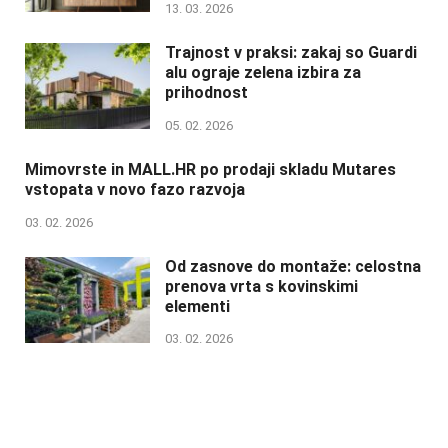
13. 03. 2026
Trajnost v praksi: zakaj so Guardi
alu ograje zelena izbira za
prihodnost
05. 02. 2026
Mimovrste in MALL.HR po prodaji skladu Mutares
vstopata v novo fazo razvoja
03. 02. 2026
Od zasnove do montaže: celostna
prenova vrta s kovinskimi
elementi
03. 02. 2026