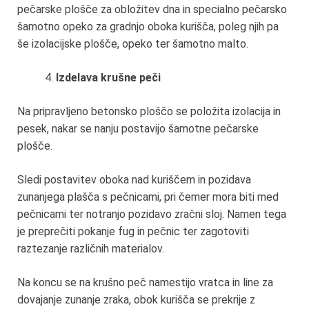
pečarske plošče za obložitev dna in specialno pečarsko
šamotno opeko za gradnjo oboka kurišča, poleg njih pa
še izolacijske plošče, opeko ter šamotno malto.
Izdelava krušne peči
Na pripravljeno betonsko ploščo se položita izolacija in
pesek, nakar se nanju postavijo šamotne pečarske
plošče.
Sledi postavitev oboka nad kuriščem in pozidava
zunanjega plašča s pečnicami, pri čemer mora biti med
pečnicami ter notranjo pozidavo zračni sloj. Namen tega
je preprečiti pokanje fug in pečnic ter zagotoviti
raztezanje različnih materialov.
Na koncu se na krušno peč namestijo vratca in line za
dovajanje zunanje zraka, obok kurišča se prekrije z