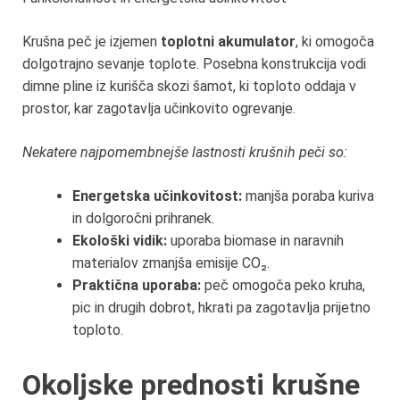
Krušna peč je izjemen
toplotni akumulator
, ki omogoča
dolgotrajno sevanje toplote. Posebna konstrukcija vodi
dimne pline iz kurišča skozi šamot, ki toploto oddaja v
prostor, kar zagotavlja učinkovito ogrevanje.
Nekatere najpomembnejše lastnosti krušnih peči so:
Energetska učinkovitost:
manjša poraba kuriva
in dolgoročni prihranek.
Ekološki vidik:
uporaba biomase in naravnih
materialov zmanjša emisije CO₂.
Praktična uporaba:
peč omogoča peko kruha,
pic in drugih dobrot, hkrati pa zagotavlja prijetno
toploto.
Okoljske prednosti krušne