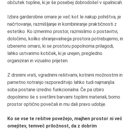
občutek topline, ki je še posebej dobrodošel v spalnicah.
Izbira garderobne omare je več kot le nakup pohištva, je
načrtovanje, razmišljanje in kombiniranje praktičnosti z
estetiko. Ko izmerimo prostor, razmislimo o postavitvi,
določimo, koliko shranjevalnega prostora potrebujemo, in
izberemo omaro, ki se prostoru popolnoma prilagodi,
lahko ustvarimo kotiček, ki je urejen, pregledno
organiziran in vizualno prijeten.
Z drsnimi vrati, vgradnimi rešitvami, kotnimi možnostmi in
pametno notranjo razporeditvijo lahko tudi najmanjša
soba postane izredno funkcionalna. Če pa izbiro
dopolnimo še s svetlimi barvami toplimi materiali, bomo
prostor optično povečali in mu dali pravo udobje.
Ko se vse te rešitve povežejo, majhen prostor ni več
omejitev, temveč priložnost, da z dobrim