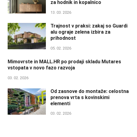
za hodnik in kopalnico
13. 03. 2026
Trajnost v praksi: zakaj so Guardi
alu ograje zelena izbira za
prihodnost
05. 02. 2026
Mimovrste in MALL.HR po prodaji skladu Mutares
vstopata v novo fazo razvoja
03. 02. 2026
Od zasnove do montaže: celostna
prenova vrta s kovinskimi
elementi
03. 02. 2026