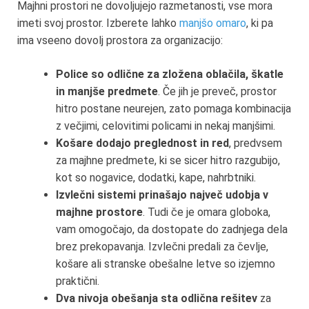
Majhni prostori ne dovoljujejo razmetanosti, vse mora
imeti svoj prostor. Izberete lahko
manjšo omaro
, ki pa
ima vseeno dovolj prostora za organizacijo:
Police so odlične za zložena oblačila, škatle
in manjše predmete
. Če jih je preveč, prostor
hitro postane neurejen, zato pomaga kombinacija
z večjimi, celovitimi policami in nekaj manjšimi.
Košare dodajo preglednost in red
, predvsem
za majhne predmete, ki se sicer hitro razgubijo,
kot so nogavice, dodatki, kape, nahrbtniki.
Izvlečni sistemi prinašajo največ udobja v
majhne prostore
. Tudi če je omara globoka,
vam omogočajo, da dostopate do zadnjega dela
brez prekopavanja. Izvlečni predali za čevlje,
košare ali stranske obešalne letve so izjemno
praktični.
Dva nivoja obešanja sta odlična rešitev
za