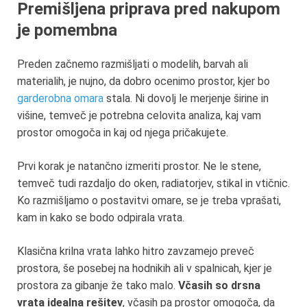
Premišljena priprava pred nakupom
je pomembna
Preden začnemo razmišljati o modelih, barvah ali
materialih, je nujno, da dobro ocenimo prostor, kjer bo
garderobna omara
stala. Ni dovolj le merjenje širine in
višine, temveč je potrebna celovita analiza, kaj vam
prostor omogoča in kaj od njega pričakujete.
Prvi korak je natančno izmeriti prostor. Ne le stene,
temveč tudi razdaljo do oken, radiatorjev, stikal in vtičnic.
Ko razmišljamo o postavitvi omare, se je treba vprašati,
kam in kako se bodo odpirala vrata.
Klasična krilna vrata lahko hitro zavzamejo preveč
prostora, še posebej na hodnikih ali v spalnicah, kjer je
prostora za gibanje že tako malo.
Včasih so drsna
vrata idealna rešitev
, včasih pa prostor omogoča, da