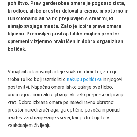
pohištvo. Prav garderobna omara je pogosto tista,
ki odloči, ali bo prostor deloval urejeno, prostorno in
funkcionalno ali pa bo preplavljen s stvarmi, ki
nimajo svojega mesta. Zato je izbira prave omare
ključna. Premišljen pristop lahko majhen prostor
spremeni v izjemno praktičen in dobro organiziran
kotiček.
V majhnih stanovanjih šteje vsak centimeter, zato je
treba toliko bolj razmisliti o
nakupu pohištva
in njegovi
postavitvi. Napačna omara lahko zakrije svetlobo,
onemogoči normalno gibanje ali celo prepreči odpiranje
vrat. Dobro izbrana omara pa naredi ravno obratno:
prostor naredi zračnega, ga optično poveča in ponudi
rešitev za shranjevanje vsega, kar potrebujete v
vsakdanjem življenju.