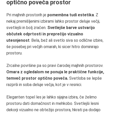
optično poveča prostor
Pri majhnih prostorih je
pomembna tudi estetika
. Z
nekaj premišljenimi izbirami lahko prostor deluje večji,
svetlejši in bolj zračen.
Svetlejše barve ustvarijo
občutek odprtosti in preprečijo vizualno
utesnjenost
. Bela, bež ali svetlo siva so odlične izbire,
še posebej pri večjih omarah, ki sicer hitro dominirajo
prostoru.
Zrcalne površine pa so pravi čarodej majhnih prostorov.
Omara z ogledalom ne ponuja le praktične funkcije,
temveč prostor optično poveča.
Svetloba se lepše
razprši in soba deluje večja, kot je v resnici.
Eleganten topel les je lahko sijajna izbira, če želimo
prostoru dati domačnost in mehkobo. Svetlejši lesni
dekorji vizualno ne obtežijo prostora, hkrati pa dodajo