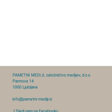
PAMETNI MEDIJI, založništvo medijev, d.o.o.
Parmova 14
1000 Ljubljana
info@pametni-mediji.si
| Sledi nam na Facebooku