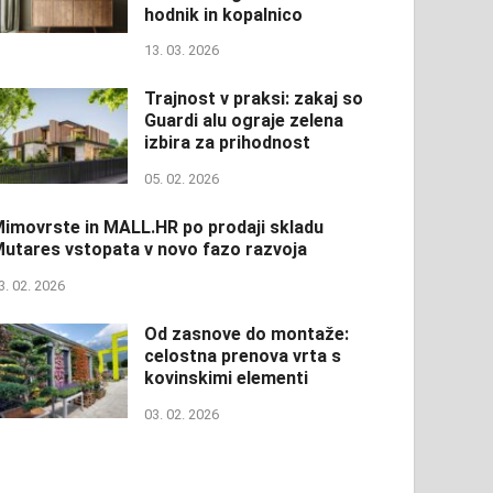
hodnik in kopalnico
13. 03. 2026
Trajnost v praksi: zakaj so
Guardi alu ograje zelena
izbira za prihodnost
05. 02. 2026
imovrste in MALL.HR po prodaji skladu
utares vstopata v novo fazo razvoja
3. 02. 2026
Od zasnove do montaže:
celostna prenova vrta s
kovinskimi elementi
03. 02. 2026