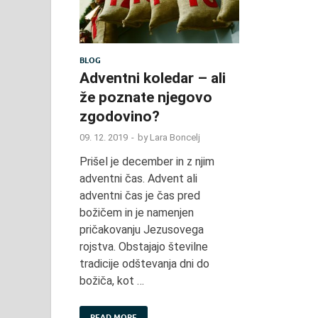
BLOG
Adventni koledar – ali
že poznate njegovo
zgodovino?
09. 12. 2019
-
by
Lara Boncelj
Prišel je december in z njim
adventni čas. Advent ali
adventni čas je čas pred
božičem in je namenjen
pričakovanju Jezusovega
rojstva. Obstajajo številne
tradicije odštevanja dni do
božiča, kot …
READ MORE