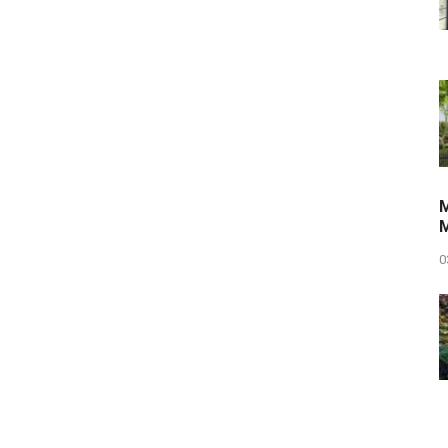
M
M
0