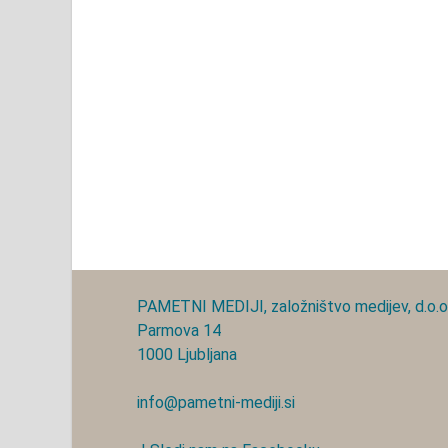
PAMETNI MEDIJI, založništvo medijev, d.o.o
Parmova 14
1000 Ljubljana
info@pametni-mediji.si