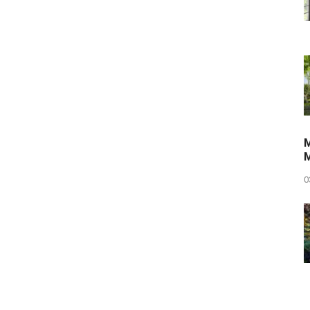
M
M
0