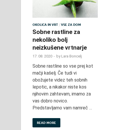
OKOLICA IN VRT
/
VSE ZA DOM
Sobne rastline za
nekoliko bolj
neizkušene vrtnarje
17. 08. 2020
-
by
Lara Boncelj
Sobne rastline so vse prej kot
mačji kašelj. Če tudi vi
obožujete videz teh sobnih
lepotic, a nikakor niste kos
njihovim zahtevam, imamo za
vas dobro novico.
Predstavljamo vam namreč …
READ MORE