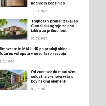
hodnik in kopalnico
13. 03. 2026
Trajnost v praksi: zakaj so
Guardi alu ograje zelena
izbira za prihodnost
05. 02. 2026
imovrste in MALL.HR po prodaji skladu
utares vstopata v novo fazo razvoja
3. 02. 2026
Od zasnove do montaže:
celostna prenova vrta s
kovinskimi elementi
03. 02. 2026