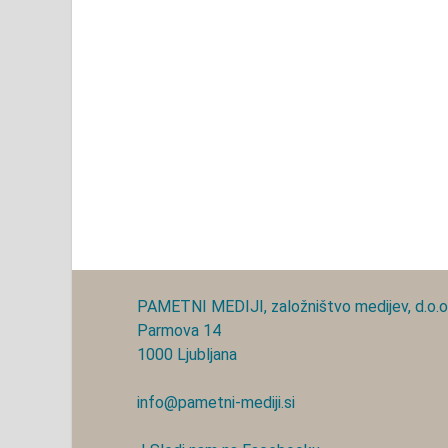
PAMETNI MEDIJI, založništvo medijev, d.o.o
Parmova 14
1000 Ljubljana
info@pametni-mediji.si