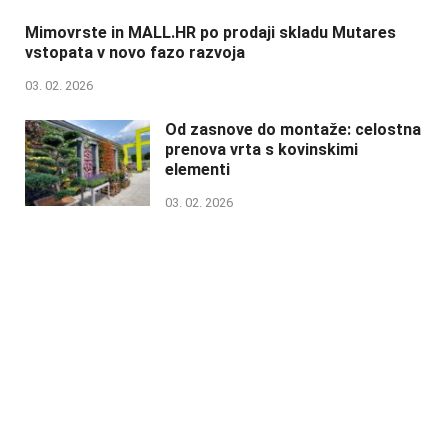
Mimovrste in MALL.HR po prodaji skladu Mutares
vstopata v novo fazo razvoja
03. 02. 2026
Od zasnove do montaže: celostna
prenova vrta s kovinskimi
elementi
03. 02. 2026