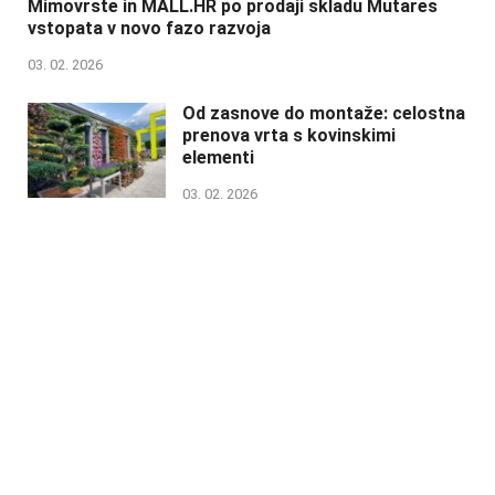
Mimovrste in MALL.HR po prodaji skladu Mutares
vstopata v novo fazo razvoja
03. 02. 2026
Od zasnove do montaže: celostna
prenova vrta s kovinskimi
elementi
03. 02. 2026