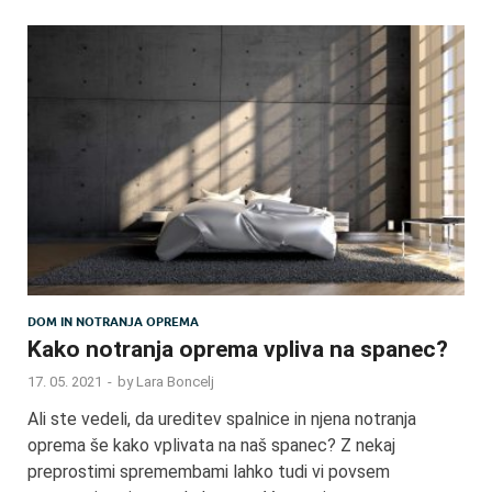
DOM IN NOTRANJA OPREMA
Kako notranja oprema vpliva na spanec?
17. 05. 2021
-
by
Lara Boncelj
Ali ste vedeli, da ureditev spalnice in njena notranja
oprema še kako vplivata na naš spanec? Z nekaj
preprostimi spremembami lahko tudi vi povsem