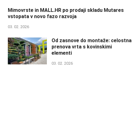
Mimovrste in MALL.HR po prodaji skladu Mutares
vstopata v novo fazo razvoja
03. 02. 2026
Od zasnove do montaže: celostna
prenova vrta s kovinskimi
elementi
03. 02. 2026