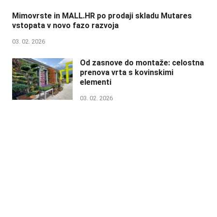
Mimovrste in MALL.HR po prodaji skladu Mutares
vstopata v novo fazo razvoja
03. 02. 2026
Od zasnove do montaže: celostna
prenova vrta s kovinskimi
elementi
03. 02. 2026