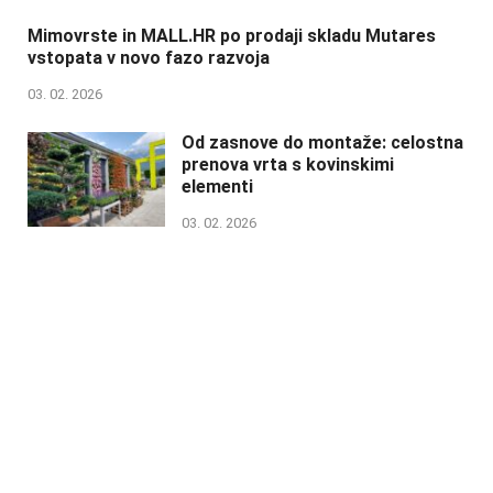
Mimovrste in MALL.HR po prodaji skladu Mutares
vstopata v novo fazo razvoja
03. 02. 2026
Od zasnove do montaže: celostna
prenova vrta s kovinskimi
elementi
03. 02. 2026