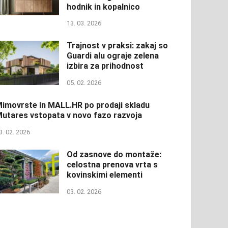
hodnik in kopalnico
13. 03. 2026
Trajnost v praksi: zakaj so
Guardi alu ograje zelena
izbira za prihodnost
05. 02. 2026
imovrste in MALL.HR po prodaji skladu
utares vstopata v novo fazo razvoja
3. 02. 2026
Od zasnove do montaže:
celostna prenova vrta s
kovinskimi elementi
03. 02. 2026