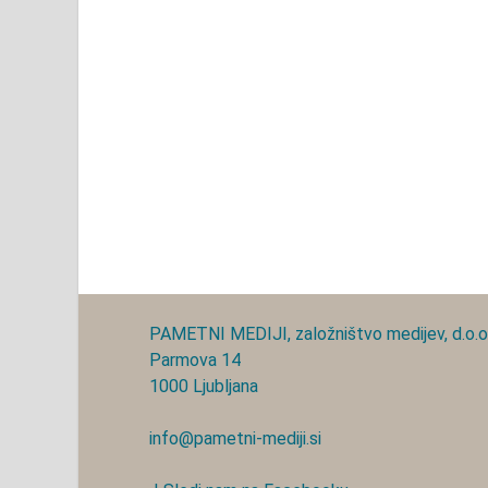
PAMETNI MEDIJI, založništvo medijev, d.o.o
Parmova 14
1000 Ljubljana
info@pametni-mediji.si