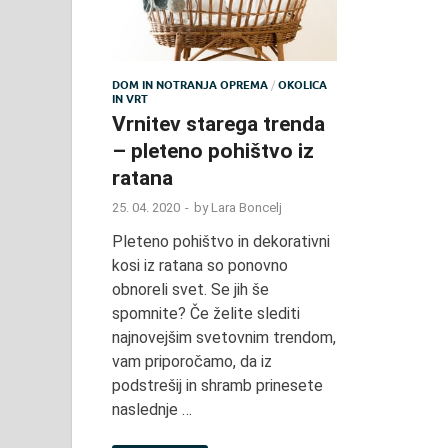
DOM IN NOTRANJA OPREMA
/
OKOLICA
IN VRT
Vrnitev starega trenda
– pleteno pohištvo iz
ratana
25. 04. 2020
-
by
Lara Boncelj
Pleteno pohištvo in dekorativni
kosi iz ratana so ponovno
obnoreli svet. Se jih še
spomnite? Če želite slediti
najnovejšim svetovnim trendom,
vam priporočamo, da iz
podstrešij in shramb prinesete
naslednje …