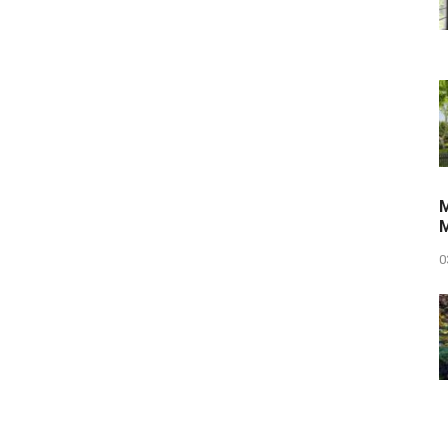
M
M
0