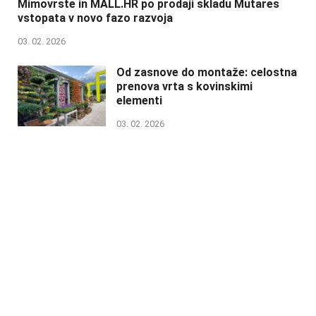
Mimovrste in MALL.HR po prodaji skladu Mutares
vstopata v novo fazo razvoja
03. 02. 2026
Od zasnove do montaže: celostna
prenova vrta s kovinskimi
elementi
03. 02. 2026