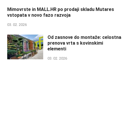
Mimovrste in MALL.HR po prodaji skladu Mutares
vstopata v novo fazo razvoja
03. 02. 2026
Od zasnove do montaže: celostna
prenova vrta s kovinskimi
elementi
03. 02. 2026