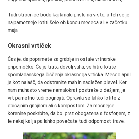
Tudi stročnice bodo kaj kmalu prišle na vrsto, a teh se je
najpametneje lotiti šele ob koncu meseca ali v začetku
maja.
Okrasni vrtiček
Čas je, da poprimete za grablje in ostale vrtnarske
pripomočke. Če je trata dovolj suha, se hitro lotite
spomladanskega čiščenja okrasnega vrtička. Mesec april
je kot nalašč, da odstranite mah in nadležen plevel. Ker
nam muhasto vreme nemalokrat postreže z dežjem, je
vrt pametno tudi pognojiti. Opravila se lahko lotite z
običajnim gnojilom ali s kompostom. Za močnejše
korenine poskrbite, da bo prst obogatena s fosforjem, z
le nekaj kalija pa lahko povečate tudi odpornost trave.