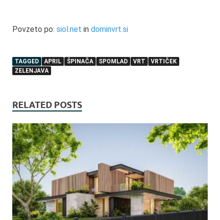
Povzeto po:
siol.net
in
dominvrt.si
TAGGED
APRIL
ŠPINAČA
SPOMLAD
VRT
VRTIČEK
ZELENJAVA
RELATED POSTS