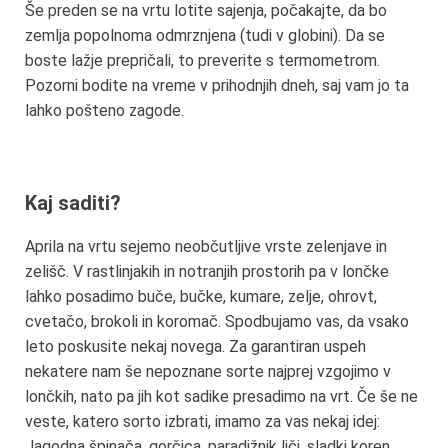
Še preden se na vrtu lotite sajenja, počakajte, da bo
zemlja popolnoma odmrznjena (tudi v globini). Da se
boste lažje prepričali, to preverite s termometrom.
Pozorni bodite na vreme v prihodnjih dneh, saj vam jo ta
lahko pošteno zagode.
Kaj saditi?
Aprila na vrtu sejemo neobčutljive vrste zelenjave in
zelišč. V rastlinjakih in notranjih prostorih pa v lončke
lahko posadimo buče, bučke, kumare, zelje, ohrovt,
cvetačo, brokoli in koromač. Spodbujamo vas, da vsako
leto poskusite nekaj novega. Za garantiran uspeh
nekatere nam še nepoznane sorte najprej vzgojimo v
lončkih, nato pa jih kot sadike presadimo na vrt. Če še ne
veste, katero sorto izbrati, imamo za vas nekaj idej:
Jagodna špinača, gorčica, paradižnik liči, sladki koren,…