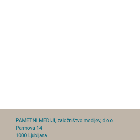
PAMETNI MEDIJI, založništvo medijev, d.o.o.
Parmova 14
1000 Ljubljana