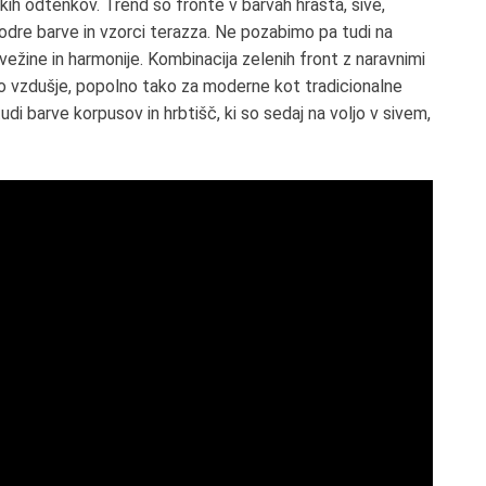
kih odtenkov. Trend so fronte v barvah hrasta, sive,
dre barve in vzorci terazza. Ne pozabimo pa tudi na
vežine in harmonije. Kombinacija zelenih front z naravnimi
vo vzdušje, popolno tako za moderne kot tradicionalne
tudi barve korpusov in hrbtišč, ki so sedaj na voljo v sivem,