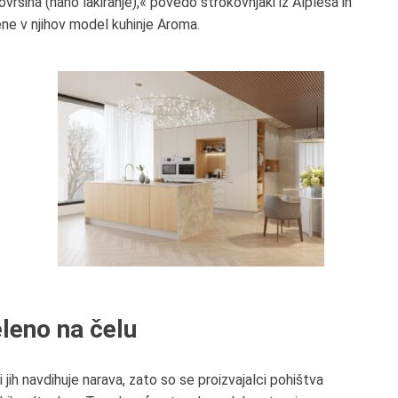
površina (nano lakiranje),« povedo strokovnjaki iz Alplesa in
ene v njihov model kuhinje Aroma.
leno na čelu
 jih navdihuje narava, zato so se proizvajalci pohištva