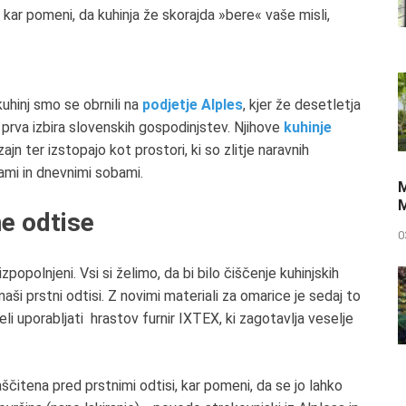
, kar pomeni, da kuhinja že skorajda »bere« vaše misli,
uhinj smo se obrnili na
podjetje Alples
, kjer že desetletja
i prva izbira slovenskih gospodinjstev. Njihove
kuhinje
n ter izstopajo kot prostori, ki so zlitje naravnih
ami in dnevnimi sobami.
M
M
ne odtise
0
zpopolnjeni. Vsi si želimo, da bi bilo čiščenje kuhinjskih
naši prstni odtisi. Z novimi materiali za omarice je sedaj to
i uporabljati hrastov furnir IXTEX, ki zagotavlja veselje
ščitena pred prstnimi odtisi, kar pomeni, da se jo lahko