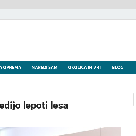
si
A OPREMA
NAREDI SAM
OKOLICA IN VRT
BLOG
edijo lepoti lesa