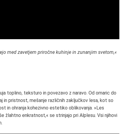
mejo med zavetjem priročne kuhinje in zunanjim svetom,«
onuja toplino, teksturo in povezavo z naravo. Od omaric do
 in pristnost, mešanje različnih zaključkov lesa, kot so
vost in ohranja kohezivno estetiko oblikovanja. »Les
e žlahtno enkratnost,« se strinjajo pri Alplesu. Vsi njihovi
h.