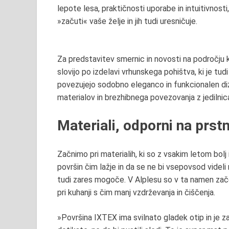
lepote lesa, praktičnosti uporabe in intuitivnosti
»začuti« vaše želje in jih tudi uresničuje.
Za predstavitev smernic in novosti na področju k
slovijo po izdelavi vrhunskega pohištva, ki je tud
povezujejo sodobno eleganco in funkcionalen dizaj
materialov in brezhibnega povezovanja z jedilnic
Materiali, odporni na prst
Začnimo pri materialih, ki so z vsakim letom bolj i
površin čim lažje in da se ne bi vsepovsod videli 
tudi zares mogoče. V Alplesu so v ta namen začel
pri kuhanji s čim manj vzdrževanja in čiščenja.
»Površina IXTEX ima svilnato gladek otip in je za