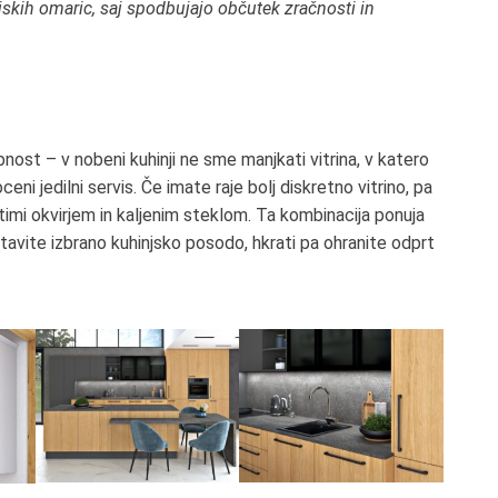
njskih omaric, saj spodbujajo občutek zračnosti in
obnost – v nobeni kuhinji ne sme manjkati vitrina, v katero
ni jedilni servis. Če imate raje bolj diskretno vitrino, pa
stimi okvirjem in kaljenim steklom. Ta kombinacija ponuja
stavite izbrano kuhinjsko posodo, hkrati pa ohranite odprt