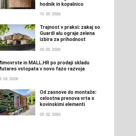
hodnik in kopalnico
13. 03. 2026
Trajnost v praksi: zakaj so
Guardi alu ograje zelena
izbira za prihodnost
05. 02. 2026
imovrste in MALL.HR po prodaji skladu
utares vstopata v novo fazo razvoja
3. 02. 2026
Od zasnove do montaže:
celostna prenova vrta s
kovinskimi elementi
03. 02. 2026