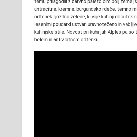
temu prilagodili z barvno paleto čim bolj zemeljs
antracitne, kremne, burgundsko rdeče, temno mo
odtenek gozdno zelene, ki vlije kuhinji občutek s
lesenimi poudarki ustvari uravnoteženo in vablji
kuhinjske stile. Novost pri kuhinjah Alples pa so 
belem in antracitnem odtenku.