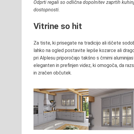
Odprti regali so odlična dopolnitev zaprtih kuhi
dostopnosti.
Vitrine so hit
Za tiste, ki prisegate na tradicijo ali iščete sod
lahko na ogled postavite lepše kozarce ali dragoce
pri Alplesu priporočajo takšno s črnimi aluminija
eleganten in prefinjen videz, ki omogoča, da raz
in zračen občutek.