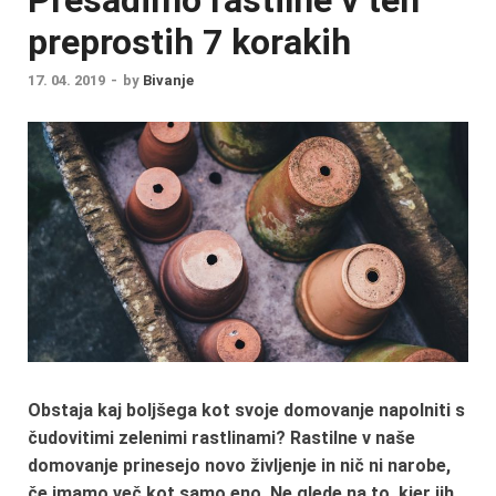
preprostih 7 korakih
17. 04. 2019
-
by
Bivanje
Obstaja kaj boljšega kot svoje domovanje napolniti s
čudovitimi zelenimi rastlinami? Rastilne v naše
domovanje prinesejo novo življenje in nič ni narobe,
če imamo več kot samo eno. Ne glede na to, kjer jih