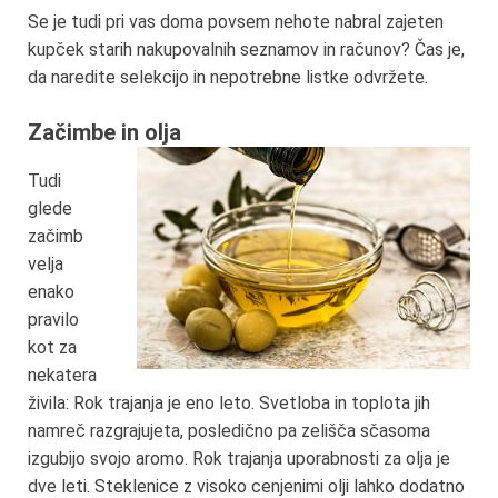
Se je tudi pri vas doma povsem nehote nabral zajeten
kupček starih nakupovalnih seznamov in računov? Čas je,
da naredite selekcijo in nepotrebne listke odvržete.
Začimbe in olja
Tudi
glede
začimb
velja
enako
pravilo
kot za
nekatera
živila: Rok trajanja je eno leto. Svetloba in toplota jih
namreč razgrajujeta, posledično pa zelišča sčasoma
izgubijo svojo aromo. Rok trajanja uporabnosti za olja je
dve leti. Steklenice z visoko cenjenimi olji lahko dodatno