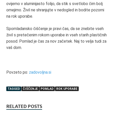
ovijemo v aluminijasto folijo, da stik s svetlobo čim bolj
omejimo. Živil ne shranjujte v nedogled in bodite pozorni
na rok uporabe.
Spomladansko čiščenje je pravi čas, da se znebite vseh
živil s pretečenim rokom uporabe in vseh starih plastičnih
posod. Pomlad je čas za nov začetek. Naj to velja tudi za
vaš dom.
Povzeto po:
zadovoljna.si
TAGGED
ČIŠČENJE
POMLAD
ROK UPORABE
RELATED POSTS