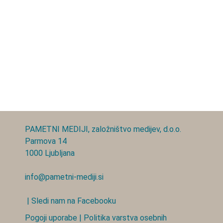
PAMETNI MEDIJI, založništvo medijev, d.o.o.
Parmova 14
1000 Ljubljana
info@pametni-mediji.si
| Sledi nam na Facebooku
Pogoji uporabe
|
Politika varstva osebnih