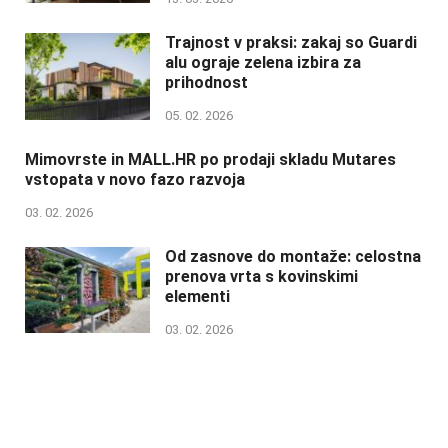
Trajnost v praksi: zakaj so Guardi
alu ograje zelena izbira za
prihodnost
05. 02. 2026
Mimovrste in MALL.HR po prodaji skladu Mutares
vstopata v novo fazo razvoja
03. 02. 2026
Od zasnove do montaže: celostna
prenova vrta s kovinskimi
elementi
03. 02. 2026