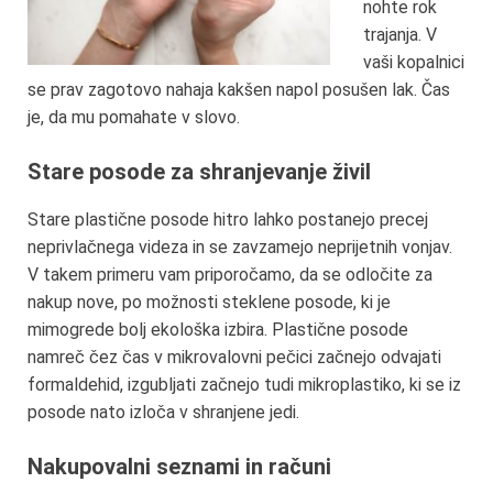
nohte rok
trajanja. V
vaši kopalnici
se prav zagotovo nahaja kakšen napol posušen lak. Čas
je, da mu pomahate v slovo.
Stare posode za shranjevanje živil
Stare plastične posode hitro lahko postanejo precej
neprivlačnega videza in se zavzamejo neprijetnih vonjav.
V takem primeru vam priporočamo, da se odločite za
nakup nove, po možnosti steklene posode, ki je
mimogrede bolj ekološka izbira. Plastične posode
namreč čez čas v mikrovalovni pečici začnejo odvajati
formaldehid, izgubljati začnejo tudi mikroplastiko, ki se iz
posode nato izloča v shranjene jedi.
Nakupovalni seznami in računi