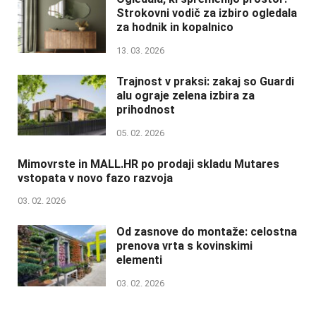
Strokovni vodič za izbiro ogledala
za hodnik in kopalnico
13. 03. 2026
Trajnost v praksi: zakaj so Guardi
alu ograje zelena izbira za
prihodnost
05. 02. 2026
Mimovrste in MALL.HR po prodaji skladu Mutares
vstopata v novo fazo razvoja
03. 02. 2026
Od zasnove do montaže: celostna
prenova vrta s kovinskimi
elementi
03. 02. 2026