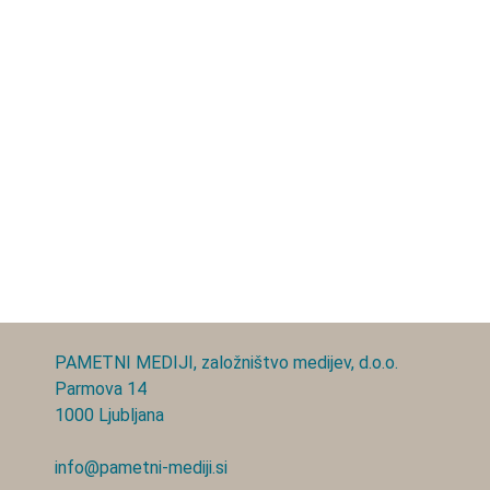
PAMETNI MEDIJI, založništvo medijev, d.o.o.
Parmova 14
1000 Ljubljana
info@pametni-mediji.si