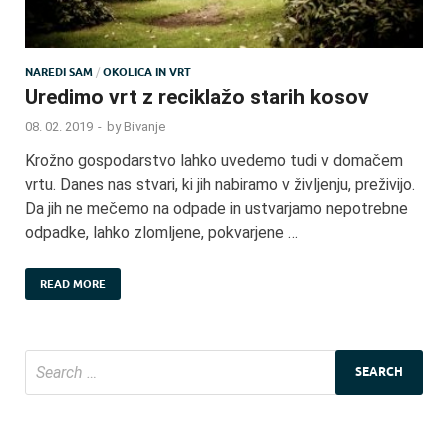
NAREDI SAM
/
OKOLICA IN VRT
Uredimo vrt z reciklažo starih kosov
08. 02. 2019
-
by
Bivanje
Krožno gospodarstvo lahko uvedemo tudi v domačem
vrtu. Danes nas stvari, ki jih nabiramo v življenju, preživijo.
Da jih ne mečemo na odpade in ustvarjamo nepotrebne
odpadke, lahko zlomljene, pokvarjene …
READ MORE