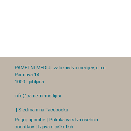
PAMETNI MEDIJI, založništvo medijev, d.o.o.
Parmova 14
1000 Ljubljana
info@pametni-mediji.si
| Sledi nam na Facebooku
Pogoji uporabe
|
Politika varstva osebnih
podatkov
|
Izjava o piškotkih