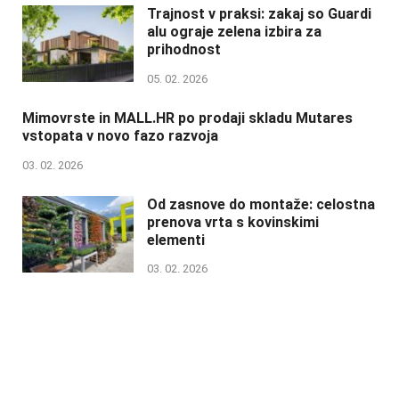
Trajnost v praksi: zakaj so Guardi
alu ograje zelena izbira za
prihodnost
05. 02. 2026
Mimovrste in MALL.HR po prodaji skladu Mutares
vstopata v novo fazo razvoja
03. 02. 2026
Od zasnove do montaže: celostna
prenova vrta s kovinskimi
elementi
03. 02. 2026