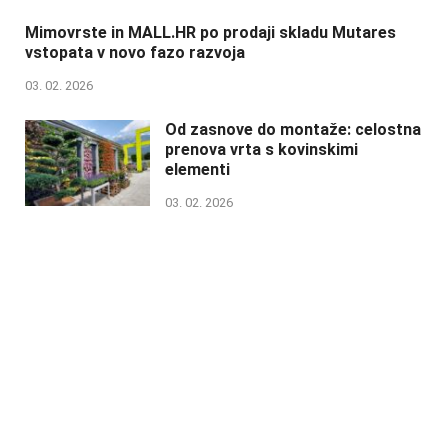
Mimovrste in MALL.HR po prodaji skladu Mutares
vstopata v novo fazo razvoja
03. 02. 2026
Od zasnove do montaže: celostna
prenova vrta s kovinskimi
elementi
03. 02. 2026