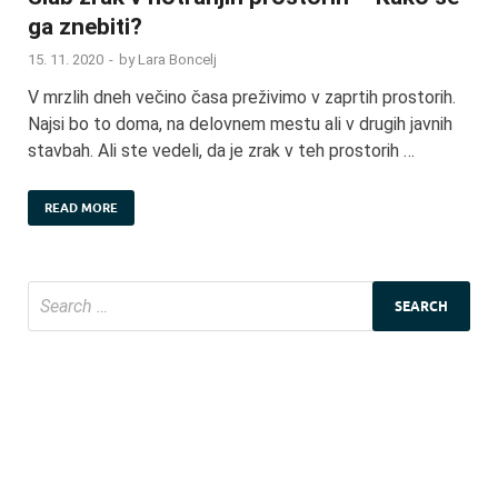
ga znebiti?
15. 11. 2020
-
by
Lara Boncelj
V mrzlih dneh večino časa preživimo v zaprtih prostorih.
Najsi bo to doma, na delovnem mestu ali v drugih javnih
stavbah. Ali ste vedeli, da je zrak v teh prostorih …
READ MORE