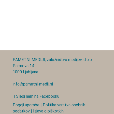
PAMETNI MEDIJI, založništvo medijev, d.o.o.
Parmova 14
1000 Ljubljana
info@pametni-mediji.si
| Sledi nam na Facebooku
Pogoji uporabe
|
Politika varstva osebnih
podatkov
|
Izjava o piškotkih