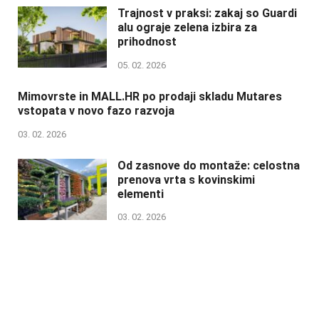
Trajnost v praksi: zakaj so Guardi
alu ograje zelena izbira za
prihodnost
05. 02. 2026
Mimovrste in MALL.HR po prodaji skladu Mutares
vstopata v novo fazo razvoja
03. 02. 2026
Od zasnove do montaže: celostna
prenova vrta s kovinskimi
elementi
03. 02. 2026