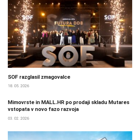
SOF razglasil zmagovalce
18. 05. 2026
Mimovrste in MALL.HR po prodaji skladu Mutares
vstopata v novo fazo razvoja
03. 02. 2026