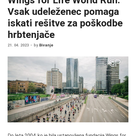
Vsak udeleženec pomaga
iskati rešitve za poškodbe
hrbtenjače
21. 04. 2023
-
by
Bivanje
Do leta 2004, ko je bila ustanovljena fundacija Wings for