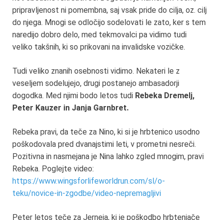
pripravljenost ni pomembna, saj vsak pride do cilja, oz. cilj
do njega. Mnogi se odločijo sodelovati le zato, ker s tem
naredijo dobro delo, med tekmovalci pa vidimo tudi
veliko takšnih, ki so prikovani na invalidske vozičke.
Tudi veliko znanih osebnosti vidimo. Nekateri le z
veseljem sodelujejo, drugi postanejo ambasadorji
dogodka. Med njimi bodo letos tudi
Rebeka Dremelj,
Peter Kauzer in Janja Garnbret.
Rebeka pravi, da teče za Nino, ki si je hrbtenico usodno
poškodovala pred dvanajstimi leti, v prometni nesreči.
Pozitivna in nasmejana je Nina lahko zgled mnogim, pravi
Rebeka. Poglejte video:
https://www.wingsforlifeworldrun.com/sl/o-
teku/novice-in-zgodbe/video-nepremagljivi
Peter letos teče za Jerneja, ki je poškodbo hrbtenjače