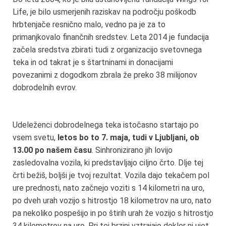
Life, je bilo usmerjenih raziskav na področju poškodb
hrbtenjače resnično malo, vedno pa je za to
primanjkovalo finančnih sredstev. Leta 2014 je fundacija
začela sredstva zbirati tudi z organizacijo svetovnega
teka in od takrat je s štartninami in donacijami
povezanimi z dogodkom zbrala že preko 38 milijonov
dobrodelnih evrov.
Udeleženci dobrodelnega teka istočasno startajo po
vsem svetu,
letos bo to 7. maja, tudi v Ljubljani, ob
13.00 po našem času
. Sinhronizirano jih lovijo
zasledovalna vozila, ki predstavljajo ciljno črto. Dlje tej
črti bežiš, boljši je tvoj rezultat. Vozila dajo tekačem pol
ure prednosti, nato začnejo voziti s 14 kilometri na uro,
po dveh urah vozijo s hitrostjo 18 kilometrov na uro, nato
pa nekoliko pospešijo in po štirih urah že vozijo s hitrostjo
34 kilometrov na uro. Pri tej brzini vztrajajo dokler ni ujet