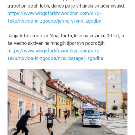
utrpel pri petih letih, danes pa je vrhunski smučar invalid:
https://www.wingsforlifeworldrun.com/sl/o-
teku/novice-in-zgodbe/jernej-slivnik-zgodba
Janja letos teče za Nina, fanta, ki je na vozičku 10 let, a
še vedno aktiven na mnogih športnih področjih:
https://www.wingsforlifeworldrun.com/sl/o-
teku/novice-in-zgodbe/nino-batagelj-zgodba