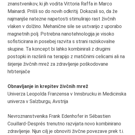
znanstvenikov, ki jih vodita Vittoria Raffa in Marco
Mainardi. Prišli so do novih odkritij. Dokazali so, da že
najmanjše natezne napetosti stimulirajo rast živčnih
vlaken v dolžino. Mehanične sile se ustvarijo z uporabo
magnetnih polj. Potrebna nanotehnologija je visoko
sofisticirana in posebej razvita s strani raziskovalne
skupine. Ta koncept bi lahko kombinirali z drugimi
postopki in razširili na terapijo z matičnimi celicami ali na
širjenje živčnih mrež za zdravljenje poškodovane
hrbtenjače
Obnavljanje in krepitev živčnih mrež
Univerza Leopolda Franzensa v Innsbrucku in Medicinska
univerza v Salzburgu, Avstrija
Nevroznanstvenika Frank Edenhofer in Sébastien
Couillard-Després trenutno razvijata novo kombinirano
zdravljenje. Njun cilj je obnoviti živčne povezave prek t.i.