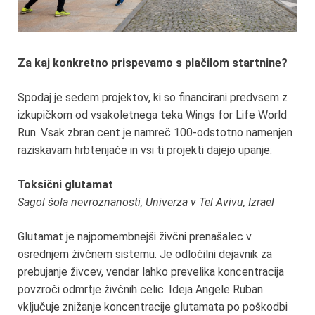
Za kaj konkretno prispevamo s plačilom startnine?
Spodaj je sedem projektov, ki so financirani predvsem z
izkupičkom od vsakoletnega teka Wings for Life World
Run. Vsak zbran cent je namreč 100-odstotno namenjen
raziskavam hrbtenjače in vsi ti projekti dajejo upanje:
Toksični glutamat
Sagol šola nevroznanosti, Univerza v Tel Avivu, Izrael
Glutamat je najpomembnejši živčni prenašalec v
osrednjem živčnem sistemu. Je odločilni dejavnik za
prebujanje živcev, vendar lahko prevelika koncentracija
povzroči odmrtje živčnih celic. Ideja Angele Ruban
vključuje znižanje koncentracije glutamata po poškodbi