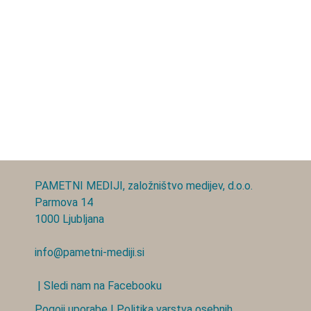
PAMETNI MEDIJI, založništvo medijev, d.o.o.
Parmova 14
1000 Ljubljana
info@pametni-mediji.si
| Sledi nam na Facebooku
Pogoji uporabe
|
Politika varstva osebnih