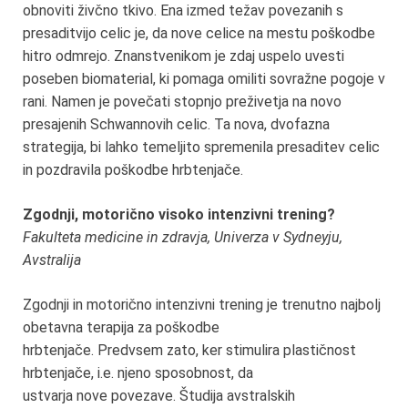
obnoviti živčno tkivo. Ena izmed težav povezanih s
presaditvijo celic je, da nove celice na mestu poškodbe
hitro odmrejo. Znanstvenikom je zdaj uspelo uvesti
poseben biomaterial, ki pomaga omiliti sovražne pogoje v
rani. Namen je povečati stopnjo preživetja na novo
presajenih Schwannovih celic. Ta nova, dvofazna
strategija, bi lahko temeljito spremenila presaditev celic
in pozdravila poškodbe hrbtenjače.
Zgodnji, motorično visoko intenzivni trening?
Fakulteta medicine in zdravja, Univerza v Sydneyju,
Avstralija
Zgodnji in motorično intenzivni trening je trenutno najbolj
obetavna terapija za poškodbe
hrbtenjače. Predvsem zato, ker stimulira plastičnost
hrbtenjače, i.e. njeno sposobnost, da
ustvarja nove povezave. Študija avstralskih