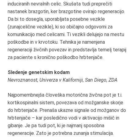
induciranih nevralnih celic. Skušata tudi preprečiti
nastanek brazgotin, ker brazgotine ovirajo regeneracijo.
Da bi to dosegla, uporabljata posebne vezikle
(zunajcelične vezikle), ki so običajno odgovorni za
komunikacijo med celicami. Ti vezikli delujejo na mestu
poškodbe in v krvotoku. Tehnika je namenjena
regeneraciji živčnih povezav in predstavlja temelj terapij
za paciente s kronično poškodbo hrbtenjače.
Sledenje genetskim kodam
Nevroznanost, Univerza v Kaliforniji, San Diego, ZDA
Najpomembnejša človeška motorična živčna pot je t.i.
kortikospinalni sistem, povezava od možganske skorje
do hrbtenjače. Prenaša ukazne signale od možganov do
hrbtenjače – kar posledično vodi v aktivacijo mišič in
gibanje. Je pa tudi pot, ki je najmanj sposobna
regeneracije. Zato je potrebna zunanja stimulacija.