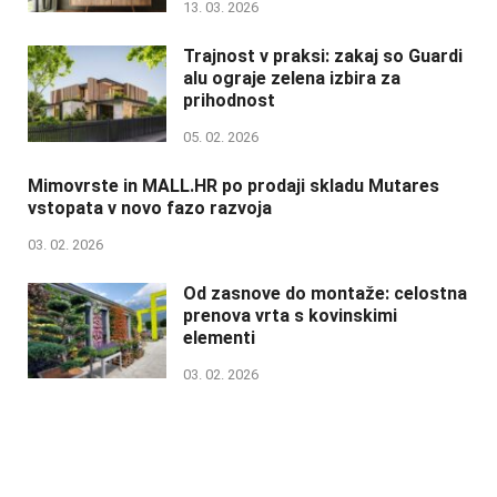
13. 03. 2026
Trajnost v praksi: zakaj so Guardi
alu ograje zelena izbira za
prihodnost
05. 02. 2026
Mimovrste in MALL.HR po prodaji skladu Mutares
vstopata v novo fazo razvoja
03. 02. 2026
Od zasnove do montaže: celostna
prenova vrta s kovinskimi
elementi
03. 02. 2026