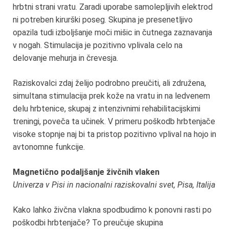
hrbtni strani vratu. Zaradi uporabe samolepljivih elektrod
ni potreben kirurški poseg. Skupina je presenetljivo
opazila tudi izboljšanje moči mišic in čutnega zaznavanja
v nogah. Stimulacija je pozitivno vplivala celo na
delovanje mehurja in črevesja.
Raziskovalci zdaj želijo podrobno preučiti, ali združena,
simultana stimulacija prek kože na vratu in na ledvenem
delu hrbtenice, skupaj z intenzivnimi rehabilitacijskimi
treningi, poveča ta učinek. V primeru poškodb hrbtenjače
visoke stopnje naj bi ta pristop pozitivno vplival na hojo in
avtonomne funkcije.
Magnetično podaljšanje živčnih vlaken
Univerza v Pisi in nacionalni raziskovalni svet, Pisa, Italija
Kako lahko živčna vlakna spodbudimo k ponovni rasti po
poškodbi hrbtenjače? To preučuje skupina