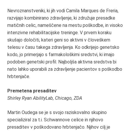
Nevroznanstveniki, ki jih vodi Camila Marques de Freria,
razvijajo kombinirano zdravljenje, ki združuje presadke
matičnih celic, nameščene na mestu poškodbe, in visoko
intenzivne rehabilitacijske treninge. V prvem koraku
skušajo določiti, kateri geni so aktivni v človeškem
telesu v času takega zdravljenja. Ko odkrijejo genetsko
kodo, jo primerjajo s farmakološkimi sredstvi, ki imajo
podoben genetski profil. Najboljša aktivna sredstva bi
nato lahko uporabili za zdravljenje pacientov s poškodbo
hrbtenjače.
Premetena presaditev
Shirley Ryan AbilityLab, Chicago, ZDA
Martin Oudega se je s svojo raziskovalno skupino
specializiral za t.i. Schwannove celice in njihovo
presaditev v poškodovano hrbtenjačo. Njihov cilj je