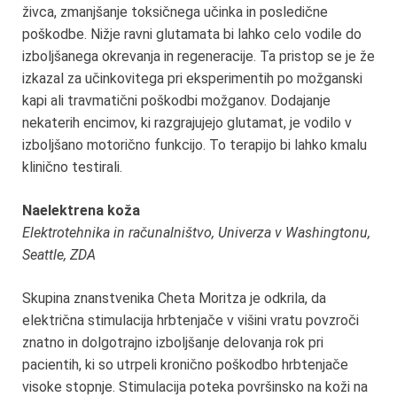
živca, zmanjšanje toksičnega učinka in posledične
poškodbe. Nižje ravni glutamata bi lahko celo vodile do
izboljšanega okrevanja in regeneracije. Ta pristop se je že
izkazal za učinkovitega pri eksperimentih po možganski
kapi ali travmatični poškodbi možganov. Dodajanje
nekaterih encimov, ki razgrajujejo glutamat, je vodilo v
izboljšano motorično funkcijo. To terapijo bi lahko kmalu
klinično testirali.
Naelektrena koža
Elektrotehnika in računalništvo, Univerza v Washingtonu,
Seattle, ZDA
Skupina znanstvenika Cheta Moritza je odkrila, da
električna stimulacija hrbtenjače v višini vratu povzroči
znatno in dolgotrajno izboljšanje delovanja rok pri
pacientih, ki so utrpeli kronično poškodbo hrbtenjače
visoke stopnje. Stimulacija poteka površinsko na koži na