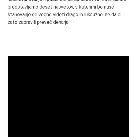
predstavljamo deset nasvetov, s katerimi bo naše
stanovanje še vedno videti drago in luksuzno, ne da bi
zato zapravili preveč denarja.