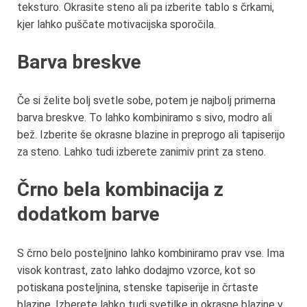
teksturo. Okrasite steno ali pa izberite tablo s črkami,
kjer lahko puščate motivacijska sporočila.
Barva breskve
Če si želite bolj svetle sobe, potem je najbolj primerna
barva breskve. To lahko kombiniramo s sivo, modro ali
bež. Izberite še okrasne blazine in preprogo ali tapiserijo
za steno. Lahko tudi izberete zanimiv print za steno.
Črno bela kombinacija z
dodatkom barve
S črno belo posteljnino lahko kombiniramo prav vse. Ima
visok kontrast, zato lahko dodajmo vzorce, kot so
potiskana posteljnina, stenske tapiserije in črtaste
blazine. Izberete lahko tudi svetilke in okrasne blazine v