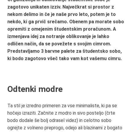
zagotovo unikaten izziv. Največkrat si prostor z
nekom delimo in če je naše prvo leto, potem je to
nekdo, ki ga prvič srečamo. Obenem pa morate sobo
opremiti z omejenim študentskim proračunom. A
izmenjava idej za notranje oblikovanje je lahko
odličen način, da se povežete s svojim cimrom.
Predstavljamo 3 barvne palete za študentsko sobo,
ki bodo zagotovo všeč tako vam kot vašemu cimru.
Odtenki modre
Ta stil je izredno primeren za vse minimaliste, ki pa se
hočejo izraziti. Začnite z modro in sivo posteljo (črte
bodo dodale še bolj odrasel videz) in celotno sobo
ogrejte z volneno preprogo, odejo ali blazinami z bogato