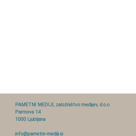
PAMETNI MEDIJI, založništvo medijev, d.o.o.
Parmova 14
1000 Ljubljana
info@pametni-mediji.si