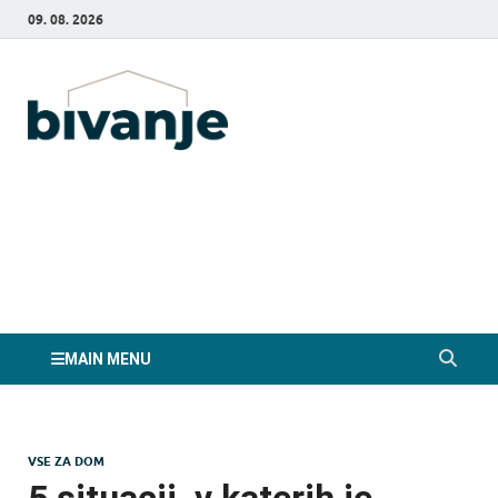
09. 08. 2026
Bivanje.si
MAIN MENU
VSE ZA DOM
5 situacij, v katerih je