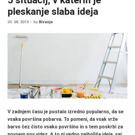
pleskanje slaba ideja
30. 08. 2019
-
by
Bivanje
V zadnjem času je postalo izredno popularno, da se
vsaka površina pobarva. To pomeni, da vsak vrže
barvo čez čisto vsako površino in s tem poskrbi za
povsem nov videz. A to ni vedno najboljša ideja, saj