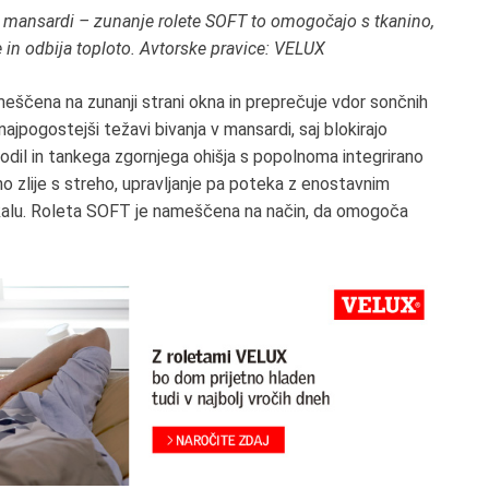
v mansardi – zunanje rolete SOFT to omogočajo s tkanino,
 in odbija toploto. Avtorske pravice: VELUX
eščena na zunanji strani okna in preprečuje vdor sončnih
ajpogostejši težavi bivanja v mansardi, saj blokirajo
vodil in tankega zgornjega ohišja s popolnoma integrirano
no zlije s streho, upravljanje pa poteka z enostavnim
kalu. Roleta SOFT je nameščena na način, da omogoča