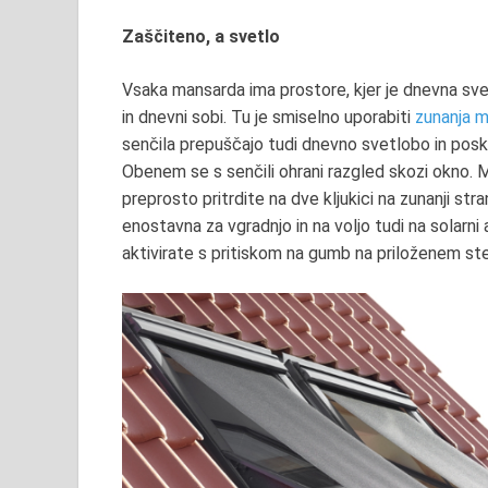
Zaščiteno, a svetlo
Vsaka mansarda ima prostore, kjer je dnevna svet
in dnevni sobi. Tu je smiselno uporabiti
zunanja 
senčila prepuščajo tudi dnevno svetlobo in poskrbi
Obenem se s senčili ohrani razgled skozi okno. 
preprosto pritrdite na dve kljukici na zunanji st
enostavna za vgradnjo in na voljo tudi na solarni
aktivirate s pritiskom na gumb na priloženem st