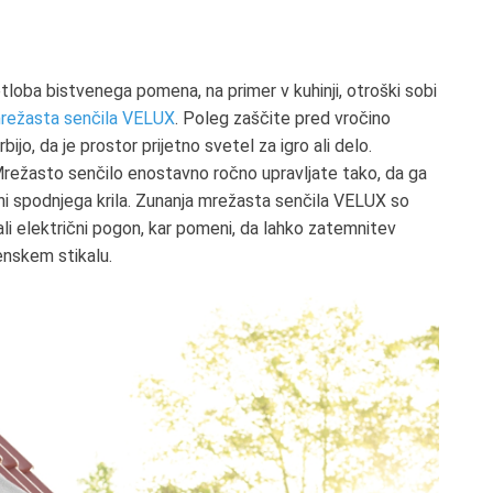
loba bistvenega pomena, na primer v kuhinji, otroški sobi
mrežasta senčila VELUX
. Poleg zaščite pred vročino
jo, da je prostor prijetno svetel za igro ali delo.
Mrežasto senčilo enostavno ročno upravljate tako, da ga
rani spodnjega krila. Zunanja mrežasta senčila VELUX so
 ali električni pogon, kar pomeni, da lahko zatemnitev
enskem stikalu.