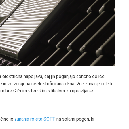
električna napeljava, saj jih poganjajo sončne celice.
 in že vgrajena neelektrificirana okna. Vse zunanje rolete
im brezžičnim stenskim stikalom za upravljanje.
očino je
zunanja roleta SOFT
na solarni pogon, ki