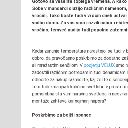
Gotovo se veselite toplega vremena. A kako l
Sobe v mansardi služijo različnim namenom, z
vročini. Tako boste
tudi v vročih dneh ustvari
vadbo doma. Za vas smo razvili nabor rešitev
vročino, temveč nudijo tudi popolno zatemni
Kadar zunanje temperature narastejo, se tudi v b
dobro, da pravočasno poskrbimo za dodatno zašči
ali mrežastim senčilom. V
podjetju VELUX
smo raz
zadostili različnim potrebam in tudi denarnica
odločite za nakup razmislite, kaj želite s senčen
tem tudi zmanjšati količino svetlobe v prostoru 
pomembna sta vam naravna svetloba in neoviran 
montaža zahteva kar najmanj napora?
Poskrbimo za boljši spanec