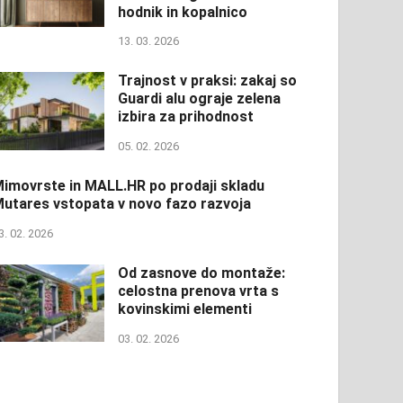
hodnik in kopalnico
13. 03. 2026
Trajnost v praksi: zakaj so
Guardi alu ograje zelena
izbira za prihodnost
05. 02. 2026
imovrste in MALL.HR po prodaji skladu
utares vstopata v novo fazo razvoja
3. 02. 2026
Od zasnove do montaže:
celostna prenova vrta s
kovinskimi elementi
03. 02. 2026