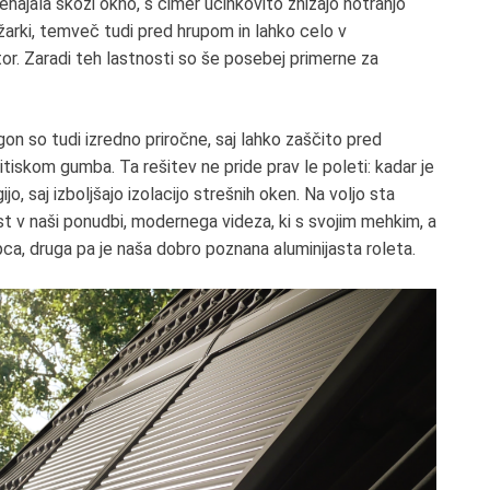
rehajala skozi okno, s čimer učinkovito znižajo notranjo
žarki, temveč tudi pred hrupom in lahko celo v
r. Zaradi teh lastnosti so še posebej primerne za
ogon so tudi izredno priročne, saj lahko zaščito pred
tiskom gumba. Ta rešitev ne pride prav le poleti: kadar je
o, saj izboljšajo izolacijo strešnih oken. Na voljo sta
ost v naši ponudbi, modernega videza, ki s svojim mehkim, a
a, druga pa je naša dobro poznana aluminijasta roleta.