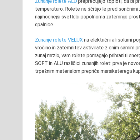
Zunanje rolete ALU
preprečujejo toploti, da bi p
temperaturo. Rolete ne ščitijo le pred sončnimi 
najmočnejši svetlobi popolnoma zatemnijo prosto
spalnice.
Zunanje rolete VELUX
na električni ali solarni p
vročino in zatemnitev aktivirate z enim samim pri
zunaj mrzlo, vam rolete pomagajo prihraniti energij
SOFT in ALU različici zunanjih rolet: prva je nov
trpežnim materialom prepriča marsikaterega kupc