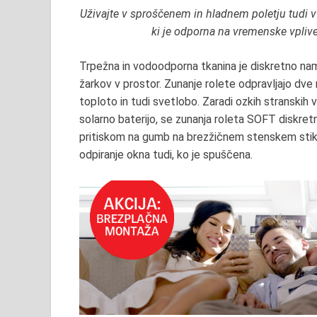
Uživajte v sproščenem in hladnem poletju tudi 
ki je odporna na vremenske vplive
Trpežna in vodoodporna tkanina je diskretno nam
žarkov v prostor. Zunanje rolete odpravljajo dve n
toploto in tudi svetlobo. Zaradi ozkih stranskih 
solarno baterijo, se zunanja roleta SOFT diskret
pritiskom na gumb na brezžičnem stenskem sti
odpiranje okna tudi, ko je spuščena.