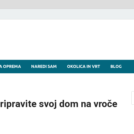
si
A OPREMA
NAREDI SAM
OKOLICA IN VRT
BLOG
Pripravite svoj dom na vroče