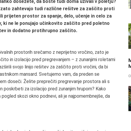
ahko dosežete, da boste tudi doma uživali v poletju?
ato zahtevajo tudi različne rešitve za zaščito proti
li prijeten prostor za spanje, delo, učenje in celo za
, ki ne le ponujajo učinkovito zaščito pred poletno
tev in dodatno protihrupno zaščito.
ivalnih prostorih srečamo z neprijetno vročino, zato je
to in izolacijo pred pregrevanjem – z zunanjimi roletami
M
M
širili svojo linijo rešitev za zaščito proti vročini, da bi
m lastnikom mansard. Svetujemo vam, da preden se
0
jem doseči. Želite preprečiti pregrevanje prostora ali s
in poskrbeti za izolacijo pred zunanjim hrupom? Kako
pogled skozi okno podnevi, ali je najpomembnejše, da