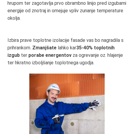
hrupom ter zagotavlja prvo obrambno linijo pred izgubami
energije od znotraj in omejuje vpliv zunanje temperature
okolja.
Izbira prave toplotne izolacije fasade vas bo nagradila s
prihrankom.
Zmanjšate
lahko kar
35-40% toplotnih
izgub
ter
porabe energentov
za ogrevanje oz. hlajenje
ter hkratno izboljšanje toplotnega ugodja.