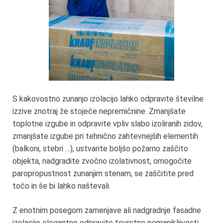
S kakovostno zunanjo izolacijo lahko odpravite številne
izzive znotraj že stoječe nepremičnine. Zmanjšate
toplotne izgube in odpravite vpliv slabo izoliranih zidov,
zmanjšate izgube pri tehnično zahtevnejših elementih
(balkoni, stebri …), ustvarite boljšo požarno zaščito
objekta, nadgradite zvočno izolativnost, omogočite
paropropustnost zunanjim stenam, se zaščitite pred
točo in še bi lahko naštevali.
Z enotnim posegom zamenjave ali nadgradnje fasadne
izolacije elegantno odpravite tovrstne pomanjkljivosti