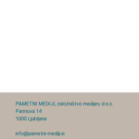
PAMETNI MEDIJI, založništvo medijev, d.o.o.
Parmova 14
1000 Ljubljana
info@pametni-mediji.si