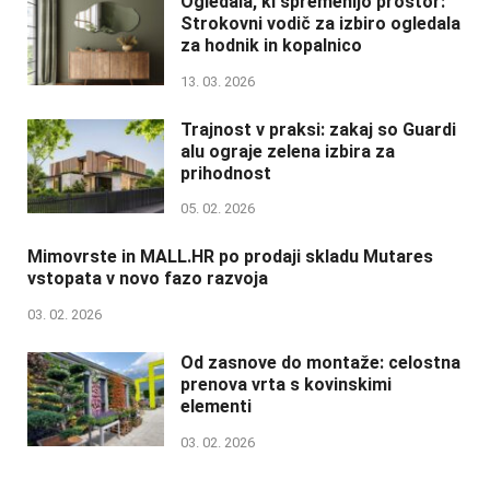
Ogledala, ki spremenijo prostor:
Strokovni vodič za izbiro ogledala
za hodnik in kopalnico
13. 03. 2026
Trajnost v praksi: zakaj so Guardi
alu ograje zelena izbira za
prihodnost
05. 02. 2026
Mimovrste in MALL.HR po prodaji skladu Mutares
vstopata v novo fazo razvoja
03. 02. 2026
Od zasnove do montaže: celostna
prenova vrta s kovinskimi
elementi
03. 02. 2026