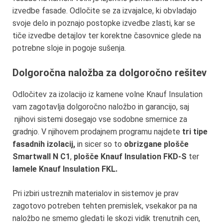
izvedbe fasade. Odločite se za izvajalce, ki obvladajo
svoje delo in poznajo postopke izvedbe zlasti, kar se
tiče izvedbe detajlov ter korektne časovnice glede na
potrebne sloje in pogoje sušenja.
Dolgoročna naložba za dolgoročno rešitev
Odločitev za izolacijo iz kamene volne Knauf Insulation
vam zagotavlja dolgoročno naložbo in garancijo, saj
njihovi sistemi dosegajo vse sodobne smernice za
gradnjo. V njihovem prodajnem programu najdete
tri tipe
fasadnih izolacij,
in sicer so to
obrizgane plošče
Smartwall N C1
,
plošče Knauf Insulation FKD-S
ter
lamele Knauf Insulation FKL.
Pri izbiri ustreznih materialov in sistemov je prav
zagotovo potreben tehten premislek, vsekakor pa na
naložbo ne smemo gledati le skozi vidik trenutnih cen,