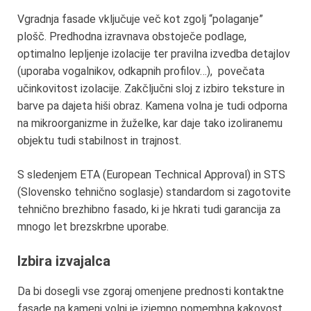
Vgradnja fasade vključuje več kot zgolj “polaganje”
plošč. Predhodna izravnava obstoječe podlage,
optimalno lepljenje izolacije ter pravilna izvedba detajlov
(uporaba vogalnikov, odkapnih profilov…), povečata
učinkovitost izolacije. Zakčljučni sloj z izbiro teksture in
barve pa dajeta hiši obraz. Kamena volna je tudi odporna
na mikroorganizme in žuželke, kar daje tako izoliranemu
objektu tudi stabilnost in trajnost.
S sledenjem ETA (European Technical Approval) in STS
(Slovensko tehnično soglasje) standardom si zagotovite
tehnično brezhibno fasado, ki je hkrati tudi garancija za
mnogo let brezskrbne uporabe.
Izbira izvajalca
Da bi dosegli vse zgoraj omenjene prednosti kontaktne
fasade na kameni volni je izjemno pomembna kakovost