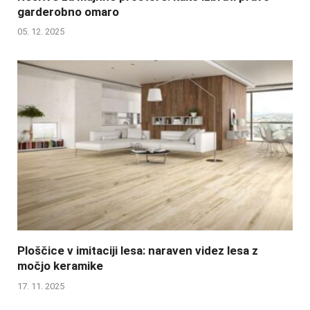
garderobno omaro
05. 12. 2025
Ploščice v imitaciji lesa: naraven videz lesa z
močjo keramike
17. 11. 2025