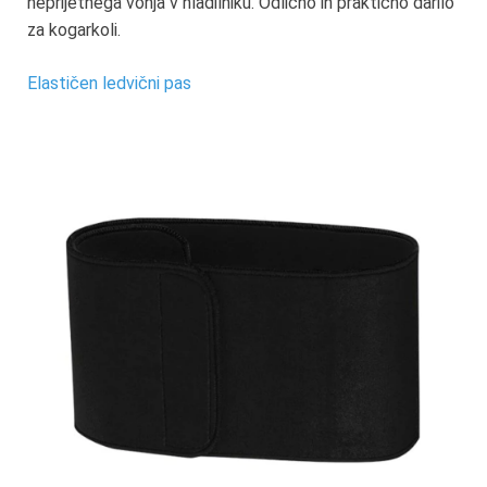
neprijetnega vonja v hladilniku. Odlično in praktično darilo
za kogarkoli.
Elastičen ledvični pas