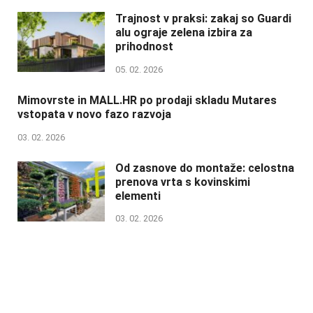
Trajnost v praksi: zakaj so Guardi
alu ograje zelena izbira za
prihodnost
05. 02. 2026
Mimovrste in MALL.HR po prodaji skladu Mutares
vstopata v novo fazo razvoja
03. 02. 2026
Od zasnove do montaže: celostna
prenova vrta s kovinskimi
elementi
03. 02. 2026