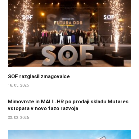
SOF razglasil zmagovalce
18. 05. 2026
Mimovrste in MALL.HR po prodaji skladu Mutares
vstopata v novo fazo razvoja
03. 02. 2026