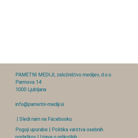
PAMETNI MEDIJI, založništvo medijev, d.o.o.
Parmova 14
1000 Ljubljana
info@pametni-mediji.si
| Sledi nam na Facebooku
Pogoji uporabe
|
Politika varstva osebnih
podatkov
|
Izjava o piškotkih