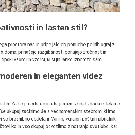
eativnosti in lasten stil?
a prostora nas je pripeljalo do ponudbe polnih ograj z
obo doma
, prinašajo razgibanost, ponujajo zračnost in
tipski vzorci in
vzorci, ki si jih lahko izberete sami
.
moderen in eleganten videz
atih. Za bolj
moderen in eleganten izgled vhoda
izdelamo
i. Vse skupaj začinimo še z večnamenskim stebrom, ki ima
ovi so brezhibno obdelani
. Vanj je vgrajen poštni nabiralnik,
 številko in vse skupaj osvetlimo z notranjo svetlobo
, kar