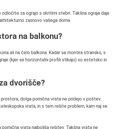
 odločite za ograjo s skritimi stebri. Takšna ograja daje
i arhitekturno zasnovo vašega doma.
ostora na balkonu?
ona ali na čelo balkona. Kadar se montira stransko, s
raje (
kjer se horizontalni profili stikajo) so
estetsko
in
za dvorišče?
 prostora, dolga pomična vrata ne pridejo v poštev.
 teleskopska vrata, in s tem
rešite problem, kam naj se
 pomična vrata najboljša rešitev. Takšna vrata ne