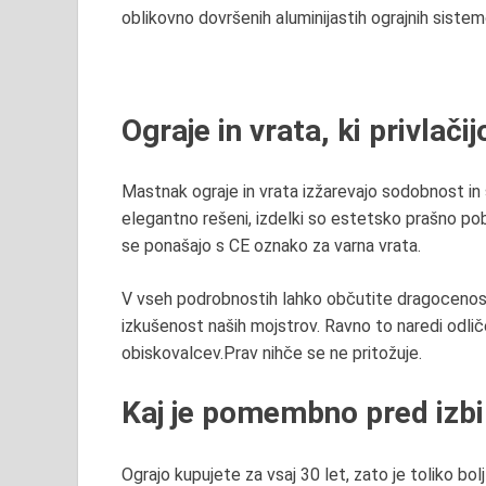
oblikovno dovršenih aluminijastih ograjnih sistem
O
graje in vrata, ki privlač
Mastnak o
graje in vrata izžarevajo
sodobnost
in
elegantno rešeni
, izdelki so
estetsko prašno pob
se ponašajo s CE oznako za
varna vrata
.
V vseh podrobnostih lahko občutite dragocenost 
izkušenost naših mojstrov.
Ravno to naredi
odlič
obiskovalcev.
Prav nihče se ne pritožuje.
K
aj je pomembno pred izbir
Ograjo kupujete za vsaj 30 let, zato je toliko b