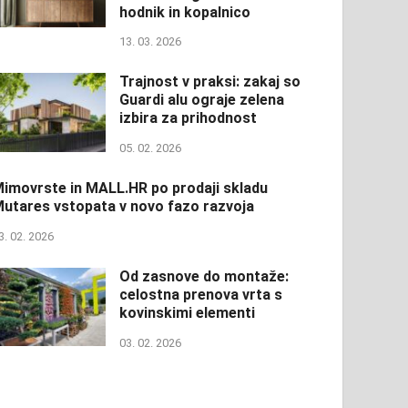
hodnik in kopalnico
13. 03. 2026
Trajnost v praksi: zakaj so
Guardi alu ograje zelena
izbira za prihodnost
05. 02. 2026
imovrste in MALL.HR po prodaji skladu
utares vstopata v novo fazo razvoja
3. 02. 2026
Od zasnove do montaže:
celostna prenova vrta s
kovinskimi elementi
03. 02. 2026