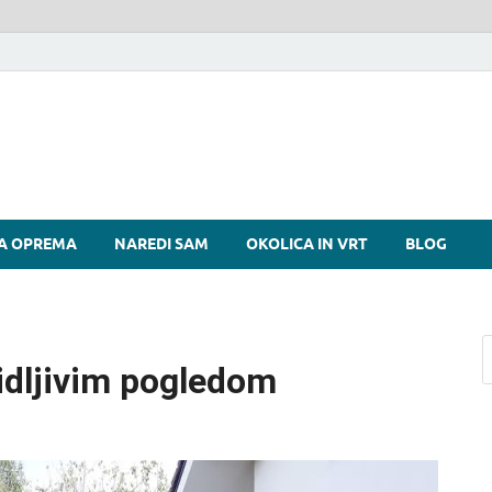
si
A OPREMA
NAREDI SAM
OKOLICA IN VRT
BLOG
vidljivim pogledom