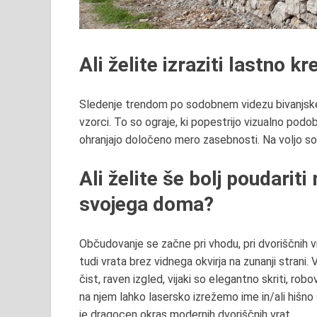
Ali želite izraziti lastno kr
Sledenje trendom po sodobnem videzu bivanjskeg
vzorci. To so ograje, ki
popestrijo vizualno pod
ohranjajo določeno mero zasebnosti. Na voljo so 
Ali želite še bolj
poudariti
svojega doma?
Občudovanje se začne pri vhodu, pri dvoriščnih vr
tudi
vrata brez vidnega okvirja na zunanji stran
čist, raven iz
gled, vijaki so elegantno skriti, rob
na njem lahko lasersko izrežemo
ime in/ali hišno
je dragocen okras modernih dvoriščnih vrat.