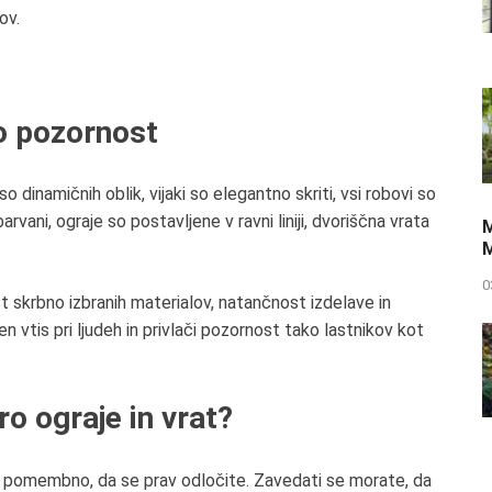
ov.
ijo pozornost
 so
dinamičnih oblik
,
vijaki
so
elegantno skriti
, vsi
robovi so
arvani
, ograje so
postavljene v ravni liniji
, dvoriščna vrata
M
M
0
skrbno izbranih materialov, natančnost izdelave in
en vtis pri ljudeh
in
privlači pozornost
tako lastnikov kot
o ograje in vrat?
olj pomembno, da se
prav odločite
.
Zavedati se morate, da