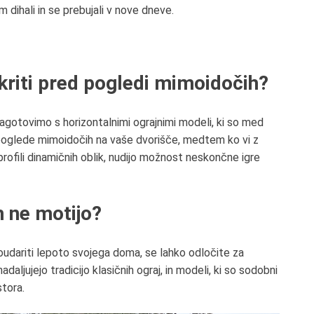
m dihali in se prebujali v nove dneve.
skriti pred pogledi mimoidočih
?
agotovimo s horizontalnimi ograjnimi modeli, ki so med
 poglede mimoidočih
na vaše dvorišče, medtem ko vi z
profili dinamičnih oblik, nudijo možnost
neskončne igre
h ne motijo?
oudariti lepoto
svoje
ga
doma
, se lahko odločite za
nadaljujejo tradicijo klasičnih ograj
,
in
modeli, ki
so
sodobni
tora.