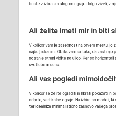
boste z izbranim slogom ograje dolgo živeli, z nji
Ali želite
imeti mir in
biti 
V kolikor vam je zasebnost na prvem mestu, jo z
najbolj iskanimi. Oblikovani so tako, da
zastirajo
notranje strani vidite na ulico.
Ker so horizontali 
svetlobe in senc
.
Ali vas pogledi mimoidoči
V kolikor
se
želite
ograditi in hkrati
pokazati in p
odprte, vertikalne ograje
. Na izbiro so modeli,
ki 
ter
idealn
i
za minimalistično zasnovo vašega pros