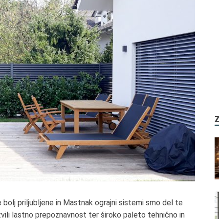
bolj priljubljene
in
Mastnak ograjni sistemi s
m
o del te
vili lastno prepoznavnost ter široko paleto tehnično in