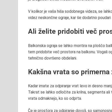
V kolikor je vaša hiša sodobnega videza, se lahko
videz neskončne ograje
, kar še dodatno poudar
Ali želite pridobiti več pr
Balkonska ograja se lahko montira na ploščo balk
tem
pridobite več prostora na balkonu
.
Vogali og
tehnično dovršeno obdelani
.
Kakšna vrata so primerna 
Kadar imate za odpiranje vrat levo in desno manj
Takrat se lahko odločite za krilna, segmenta ali
vrata odmaknejo
, ko so odprta.
Če je prostora za odpiranje dovolj, so samonosna