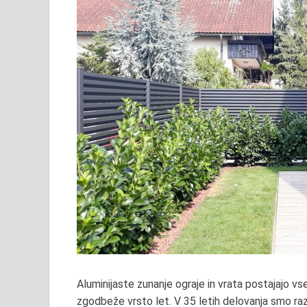
Aluminijaste zunanje ograje in vrata postajajo vse 
zgodbe
že
vrsto
let.
V 35 letih delovanja smo raz