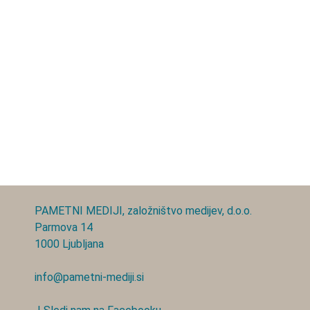
PAMETNI MEDIJI, založništvo medijev, d.o.o.
Parmova 14
1000 Ljubljana
info@pametni-mediji.si