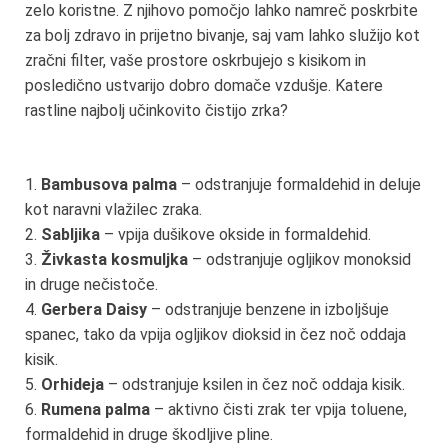
zelo koristne. Z njihovo pomočjo lahko namreč poskrbite
za bolj zdravo in prijetno bivanje, saj vam lahko služijo kot
zračni filter, vaše prostore oskrbujejo s kisikom in
posledično ustvarijo dobro domače vzdušje. Katere
rastline najbolj učinkovito čistijo zrka?
1.
Bambusova palma
– odstranjuje formaldehid in deluje
kot naravni vlažilec zraka.
2.
Sabljika
– vpija dušikove okside in formaldehid.
3.
Živkasta kosmuljka
– odstranjuje ogljikov monoksid
in druge nečistoče.
4.
Gerbera Daisy
– odstranjuje benzene in izboljšuje
spanec, tako da vpija ogljikov dioksid in čez noč oddaja
kisik.
5.
Orhideja
– odstranjuje ksilen in čez noč oddaja kisik.
6.
Rumena palma
– aktivno čisti zrak ter vpija toluene,
formaldehid in druge škodljive pline.