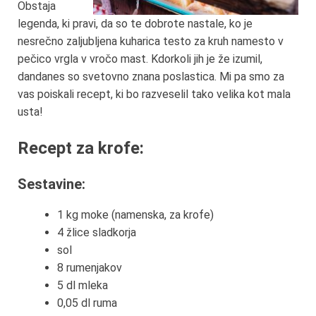
Obstaja
legenda, ki pravi, da so te dobrote nastale, ko je
nesrečno zaljubljena kuharica testo za kruh namesto v
pečico vrgla v vročo mast. Kdorkoli jih je že izumil,
dandanes so svetovno znana poslastica. Mi pa smo za
vas poiskali recept, ki bo razveselil tako velika kot mala
usta!
Recept za krofe:
Sestavine:
1 kg moke (namenska, za krofe)
4 žlice sladkorja
sol
8 rumenjakov
5 dl mleka
0,05 dl ruma