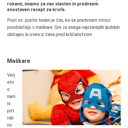
rokami, imamo za vas slasten in predvsem
enostaven recept za krofe.
Pust oz. pustni teden je čas, ko se predvsem otroci
preoblečejo v maškare. Gre za enega najstarejših ljudskih
običajev, ki izvira iz časa pred krščanstvom.
Maškare
Verj
etn
o
nam
ni
pot
reb
no