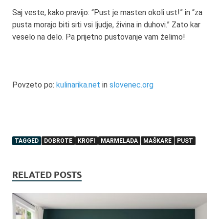
Saj veste, kako pravijo: “Pust je masten okoli ust!” in “za
pusta morajo biti siti vsi ljudje, živina in duhovi.” Zato kar
veselo na delo. Pa prijetno pustovanje vam želimo!
Povzeto po:
kulinarika.net
in
slovenec.org
TAGGED
DOBROTE
KROFI
MARMELADA
MAŠKARE
PUST
RELATED POSTS