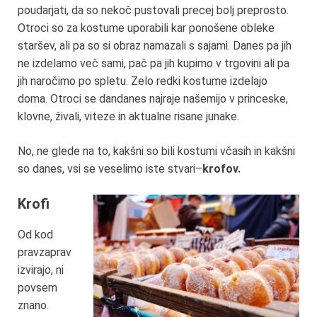
poudarjati, da so nekoč pustovali precej bolj preprosto.
Otroci so za kostume uporabili kar ponošene obleke
staršev, ali pa so si obraz namazali s sajami. Danes pa jih
ne izdelamo več sami, pač pa jih kupimo v trgovini ali pa
jih naročimo po spletu. Zelo redki kostume izdelajo
doma. Otroci se dandanes najraje našemijo v princeske,
klovne, živali, viteze in aktualne risane junake.
No, ne glede na to, kakšni so bili kostumi včasih in kakšni
so danes, vsi se veselimo iste stvari–
krofov.
Krofi
Od kod
pravzaprav
izvirajo, ni
povsem
znano.