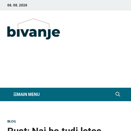
06. 08. 2026
Bivanje.si
MAIN MENU
BLOG
Pust: Naj bo tudi letos