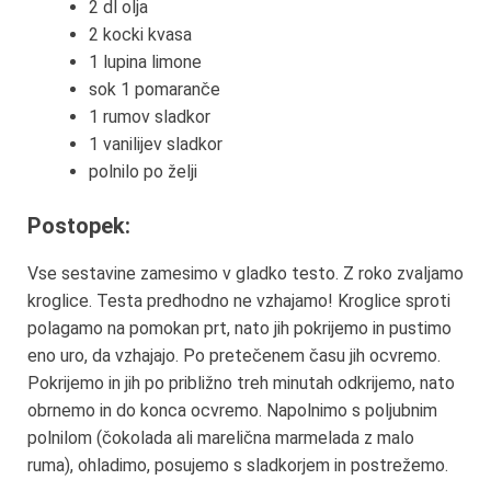
2 dl olja
2 kocki kvasa
1 lupina limone
sok 1 pomaranče
1 rumov sladkor
1 vanilijev sladkor
polnilo po želji
Postopek:
Vse sestavine zamesimo v gladko testo. Z roko zvaljamo
kroglice. Testa predhodno ne vzhajamo! Kroglice sproti
polagamo na pomokan prt, nato jih pokrijemo in pustimo
eno uro, da vzhajajo. Po pretečenem času jih ocvremo.
Pokrijemo in jih po približno treh minutah odkrijemo, nato
obrnemo in do konca ocvremo. Napolnimo s poljubnim
polnilom (čokolada ali marelična marmelada z malo
ruma), ohladimo, posujemo s sladkorjem in postrežemo.