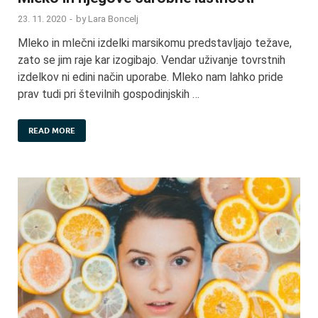
23. 11. 2020
-
by
Lara Boncelj
Mleko in mlečni izdelki marsikomu predstavljajo težave,
zato se jim raje kar izogibajo. Vendar uživanje tovrstnih
izdelkov ni edini način uporabe. Mleko nam lahko pride
prav tudi pri številnih gospodinjskih …
READ MORE