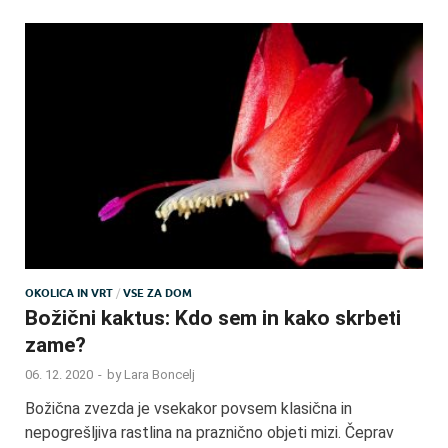
OKOLICA IN VRT
/
VSE ZA DOM
Božični kaktus: Kdo sem in kako skrbeti
zame?
06. 12. 2020
-
by
Lara Boncelj
Božična zvezda je vsekakor povsem klasična in
nepogrešljiva rastlina na praznično objeti mizi. Čeprav