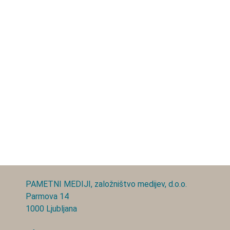
PAMETNI MEDIJI, založništvo medijev, d.o.o.
Parmova 14
1000 Ljubljana