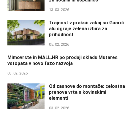
13. 03. 2026
Trajnost v praksi: zakaj so Guardi
alu ograje zelena izbira za
prihodnost
05. 02. 2026
Mimovrste in MALL.HR po prodaji skladu Mutares
vstopata v novo fazo razvoja
03. 02. 2026
Od zasnove do montaže: celostna
prenova vrta s kovinskimi
elementi
03. 02. 2026