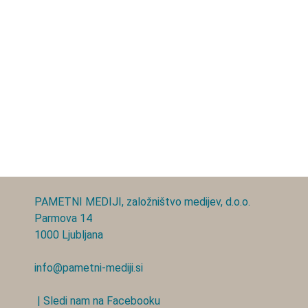
PAMETNI MEDIJI, založništvo medijev, d.o.o.
Parmova 14
1000 Ljubljana
info@pametni-mediji.si
| Sledi nam na Facebooku