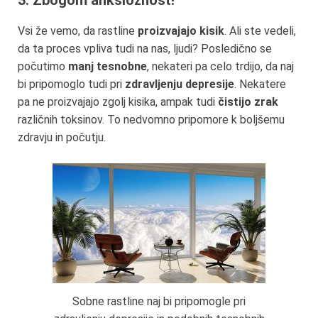
3. Zbogom anksioznost!
Vsi že vemo, da rastline
proizvajajo kisik
. Ali ste vedeli,
da ta proces vpliva tudi na nas, ljudi? Posledično se
počutimo
manj tesnobne
, nekateri pa celo trdijo, da naj
bi pripomoglo tudi pri
zdravljenju depresije
. Nekatere
pa ne proizvajajo zgolj kisika, ampak tudi
čistijo zrak
različnih toksinov. To nedvomno pripomore k boljšemu
zdravju in počutju.
Sobne rastline naj bi pripomogle pri