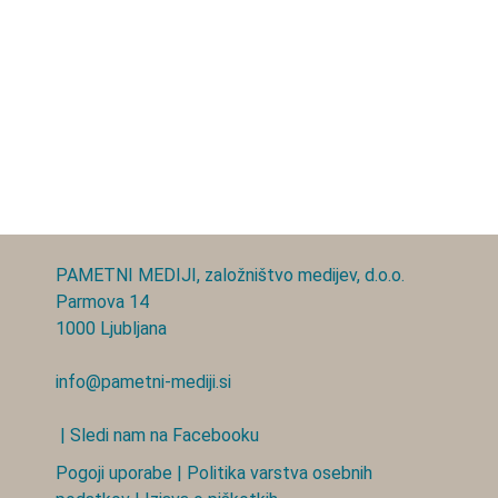
PAMETNI MEDIJI, založništvo medijev, d.o.o.
Parmova 14
1000 Ljubljana
info@pametni-mediji.si
| Sledi nam na Facebooku
Pogoji uporabe
|
Politika varstva osebnih