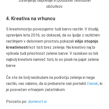
zdravljenju depresije in podobnih tesnobnih
občutkov.
4. Kreativa na vrhuncu
S kreativnostjo povezujemo tudi barvo rastlin. V študiji,
opravljeni leta 2016, so dokazali, da so ljudje z različnim
rastlinjem v delovnem prostoru pokazali
višjo stopnjo
kreativnosti
kot tisti brez zelenja. Na kreativo naj bi
vplivala tudi prisotnost zelene barve. V raziskavi so bili
najbolj kreativni namreč tisti, ki so pisali na papir zelene
barve.
Če ste še bolj neizkušeni na področju zelenja in nege
rastlin, vas vabimo, da si preberete naš pretekli
članek
, ki
je posvečen vrtnarjem začetnikom.
Povzeto po:
dominvrt.si