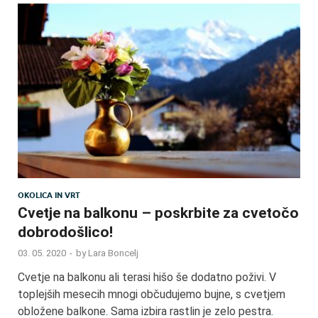
OKOLICA IN VRT
Cvetje na balkonu – poskrbite za cvetočo
dobrodošlico!
03. 05. 2020
-
by
Lara Boncelj
Cvetje na balkonu ali terasi hišo še dodatno poživi. V
toplejših mesecih mnogi občudujemo bujne, s cvetjem
obložene balkone. Sama izbira rastlin je zelo pestra.