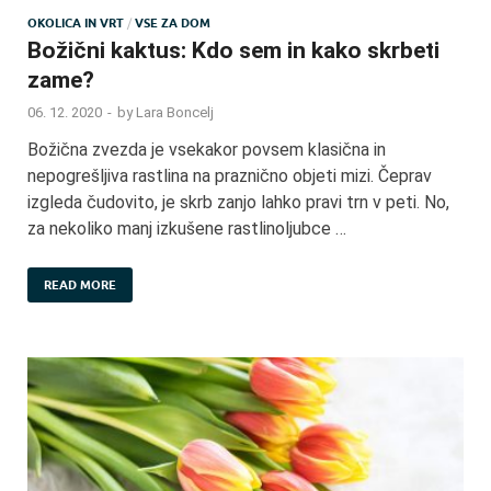
OKOLICA IN VRT
/
VSE ZA DOM
Božični kaktus: Kdo sem in kako skrbeti
zame?
06. 12. 2020
-
by
Lara Boncelj
Božična zvezda je vsekakor povsem klasična in
nepogrešljiva rastlina na praznično objeti mizi. Čeprav
izgleda čudovito, je skrb zanjo lahko pravi trn v peti. No,
za nekoliko manj izkušene rastlinoljubce …
READ MORE