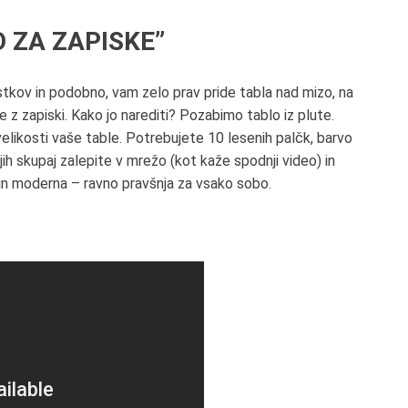
 ZA ZAPISKE”
istkov in podobno, vam zelo prav pride tabla nad mizo, na
ke z zapiski. Kako jo narediti? Pozabimo tablo iz plute.
elikosti vaše table. Potrebujete 10 lesenih palčk, barvo
jih skupaj zalepite v mrežo (kot kaže spodnji video) in
 in moderna – ravno pravšnja za vsako sobo.