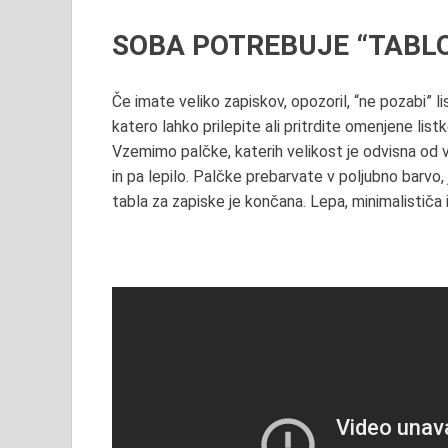
SOBA POTREBUJE “TABLO
Če imate veliko zapiskov, opozoril, “ne pozabi” l
katero lahko prilepite ali pritrdite omenjene list
Vzemimo palčke, katerih velikost je odvisna od v
in pa lepilo. Palčke prebarvate v poljubno barvo, 
tabla za zapiske je končana. Lepa, minimalističa