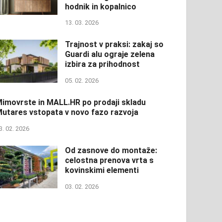
hodnik in kopalnico
13. 03. 2026
Trajnost v praksi: zakaj so
Guardi alu ograje zelena
izbira za prihodnost
05. 02. 2026
imovrste in MALL.HR po prodaji skladu
utares vstopata v novo fazo razvoja
3. 02. 2026
Od zasnove do montaže:
celostna prenova vrta s
kovinskimi elementi
03. 02. 2026