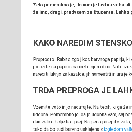
Zelo pomembno je, da vam je lastna soba ali s
želimo, dragi, predvsem za študente. Lahko pa
KAKO NAREDIM STENSKO
Preprosto! Rabite zgolj kos barvnega papirja, ki v
položite na papir in narišete njen obris. Nato izr
narediti luknjo za kazalce, jih namestiti in ura j
TRDA PREPROGA JE LAH
Vzemite vato in jo nacufajte. Na tepih, ki ga že 
udobna. Pomembno je, da je udobna vam, saj bost
dan veliko bolje kot prej. Na peno prilepite vat
tako da bo tudi barvno usklajena z
izgledom vaš