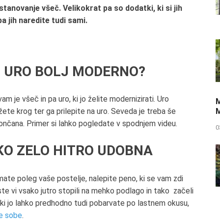
tanovanje všeč. Velikokrat pa so dodatki, ki si jih
 jih naredite tudi sami.
 URO BOLJ MODERNO?
am je všeč in pa uro, ki jo želite modernizirati. Uro
M
M
ežete krog ter ga prilepite na uro. Seveda je treba še
e končana. Primer si lahko pogledate v spodnjem videu.
0
KO ZELO HITRO UDOBNA
imate poleg vaše postelje, nalepite peno, ki se vam zdi
e vi vsako jutro stopili na mehko podlago in tako začeli
o, ki jo lahko predhodno tudi pobarvate po lastnem okusu,
e sobe
.