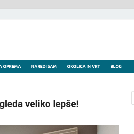
si
A OPREMA
NAREDI SAM
OKOLICA IN VRT
BLOG
gleda veliko lepše!