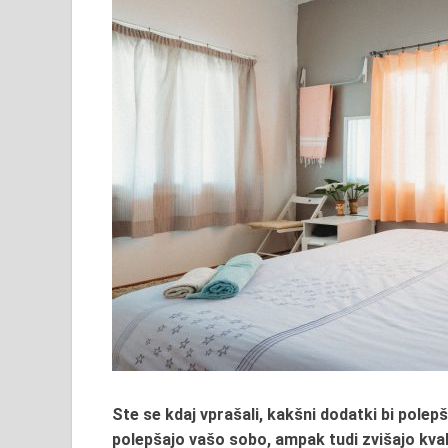
Ste se kdaj vprašali, kakšni dodatki bi polepša
polepšajo vašo sobo, ampak tudi zvišajo kvali