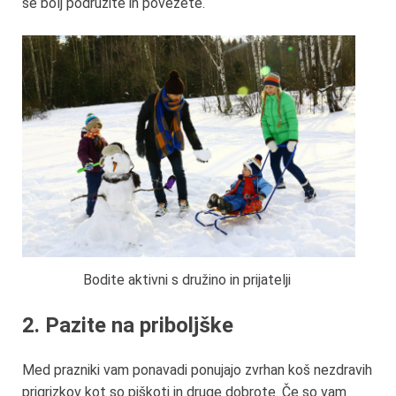
še bolj podružite in povežete.
Bodite aktivni s družino in prijatelji
2. Pazite na priboljške
Med prazniki vam ponavadi ponujajo zvrhan koš nezdravih
prigrizkov kot so piškoti in druge dobrote. Če so vam