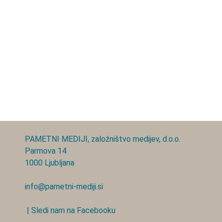
PAMETNI MEDIJI, založništvo medijev, d.o.o.
Parmova 14
1000 Ljubljana
info@pametni-mediji.si
| Sledi nam na Facebooku