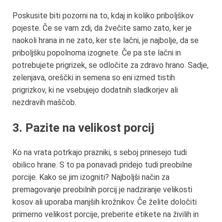
Poskusite biti pozorni na to, kdaj in koliko priboljškov
pojeste. Če se vam zdi, da žvečite samo zato, ker je
naokoli hrana in ne zato, ker ste lačni, je najbolje, da se
priboljšku popolnoma izognete. Če pa ste lačni in
potrebujete prigrizek, se odločite za zdravo hrano. Sadje,
zelenjava, oreščki in semena so eni izmed tistih
prigrizkov, ki ne vsebujejo dodatnih sladkorjev ali
nezdravih maščob.
3. Pazite na velikost porcij
Ko na vrata potrkajo prazniki, s seboj prinesejo tudi
obilico hrane. S to pa ponavadi pridejo tudi preobilne
porcije. Kako se jim izogniti? Najboljši način za
premagovanje preobilnih porcij je nadziranje velikosti
kosov ali uporaba manjših krožnikov. Če želite določiti
primerno velikost porcije, preberite etikete na živilih in