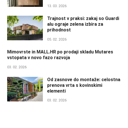
13. 03. 2026
Trajnost v praksi: zakaj so Guardi
alu ograje zelena izbira za
prihodnost
05. 02. 2026
Mimovrste in MALL.HR po prodaji skladu Mutares
vstopata v novo fazo razvoja
03. 02. 2026
Od zasnove do montaže: celostna
prenova vrta s kovinskimi
elementi
03. 02. 2026