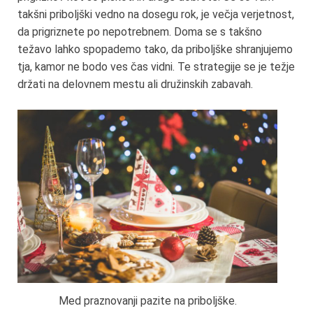
takšni priboljški vedno na dosegu rok, je večja verjetnost,
da prigriznete po nepotrebnem. Doma se s takšno
težavo lahko spopademo tako, da priboljške shranjujemo
tja, kamor ne bodo ves čas vidni. Te strategije se je težje
držati na delovnem mestu ali družinskih zabavah.
Med praznovanji pazite na priboljške.