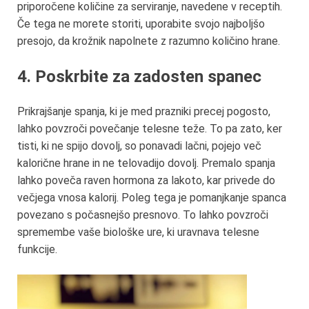
priporočene količine za serviranje, navedene v receptih.
Če tega ne morete storiti, uporabite svojo najboljšo
presojo, da krožnik napolnete z razumno količino hrane.
4. Poskrbite za zadosten spanec
Prikrajšanje spanja, ki je med prazniki precej pogosto,
lahko povzroči povečanje telesne teže. To pa zato, ker
tisti, ki ne spijo dovolj, so ponavadi lačni, pojejo več
kalorične hrane in ne telovadijo dovolj. Premalo spanja
lahko poveča raven hormona za lakoto, kar privede do
večjega vnosa kalorij. Poleg tega je pomanjkanje spanca
povezano s počasnejšo presnovo. To lahko povzroči
spremembe vaše biološke ure, ki uravnava telesne
funkcije.