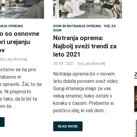
ANJA OPREMA
DOM IN NOTRANJA OPREMA
/
VSE ZA
DOM
To so osnovne
Notranja oprema:
ri urejanju
Najbolj sveži trendi za
ov
leto 2021
by
Lara Boncelj
20. 01. 2021
-
by
Lara Boncelj
ostorov se na prvi
Notranja oprema bo v novem
zabavno in
letu dobila povsem svež videz.
 opravilo. Žal, to še
Guruji interierja imajo za vas
es. Ni preprosto
nekaj smernic, kako ostati v
 tako, da bi bil ta
koraku s časom. Preberite si
nem še …
peščico idej, ki vaš dom …
READ MORE