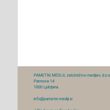
PAMETNI MEDIJI, založništvo medijev, d.o.o
Parmova 14
1000 Ljubljana
info@pametni-mediji.si