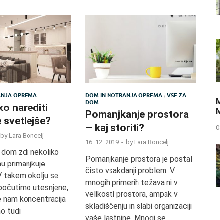
ANJA OPREMA
DOM IN NOTRANJA OPREMA
/
VSE ZA
M
DOM
o narediti
M
Pomanjkanje prostora
 svetlejše?
– kaj storiti?
0
by
Lara Boncelj
16. 12. 2019
-
by
Lara Boncelj
 dom zdi nekoliko
Pomanjkanje prostora je postal
u primanjkuje
čisto vsakdanji problem. V
V takem okolju se
mnogih primerih težava ni v
 počutimo utesnjene,
velikosti prostora, ampak v
e nam koncentracija
skladiščenju in slabi organizaciji
no tudi
vaše lastnine. Mnogi se