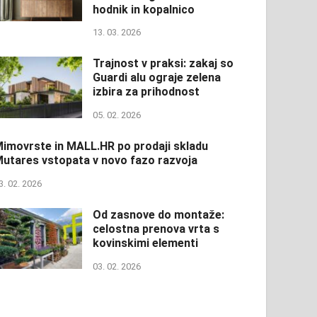
hodnik in kopalnico
13. 03. 2026
Trajnost v praksi: zakaj so
Guardi alu ograje zelena
izbira za prihodnost
05. 02. 2026
imovrste in MALL.HR po prodaji skladu
utares vstopata v novo fazo razvoja
3. 02. 2026
Od zasnove do montaže:
celostna prenova vrta s
kovinskimi elementi
03. 02. 2026