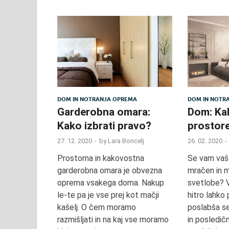
DOM IN NOTRANJA OPREMA
DOM IN NOTR
Garderobna omara:
Dom: Kak
Kako izbrati pravo?
prostore
27. 12. 2020
-
by
Lara Boncelj
26. 02. 2020
-
Prostorna in kakovostna
Se vam vaš
garderobna omara je obvezna
mračen in m
oprema vsakega doma. Nakup
svetlobe? 
le-te pa je vse prej kot mačji
hitro lahko
kašelj. O čem moramo
poslabša s
razmišljati in na kaj vse moramo
in posledič