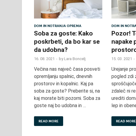
DOM IN NOTRANJA OPREMA
DOM IN NOTR
Soba za goste: Kako
Pozor! 
poskrbeti, da bo kar se
napake p
da udobna?
prostor
16. 08. 2021
-
by
Lara Boncelj
15. 03. 2021
-
Večina nas največ časa posveti
Urejanje pr
opremljanju spalnic, dnevnih
pogled zdi 
prostorov in kopalnic. Kaj pa
sproščujoče
soba za goste? Preberite si, na
zdaleč ni r
kaj morate biti pozorni. Soba za
urediti doma
goste naj bo udobna in …
lep in obe
READ MORE
READ MORE