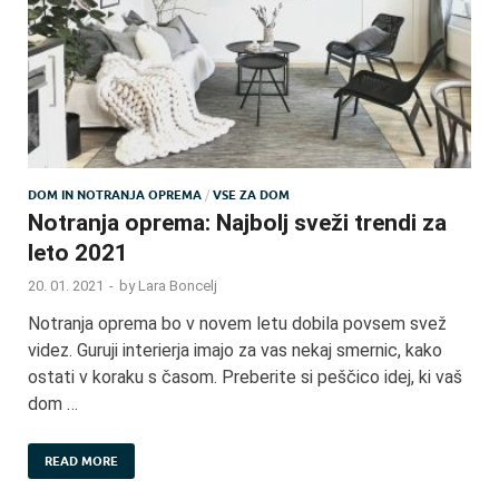
DOM IN NOTRANJA OPREMA
/
VSE ZA DOM
Notranja oprema: Najbolj sveži trendi za
leto 2021
20. 01. 2021
-
by
Lara Boncelj
Notranja oprema bo v novem letu dobila povsem svež
videz. Guruji interierja imajo za vas nekaj smernic, kako
ostati v koraku s časom. Preberite si peščico idej, ki vaš
dom …
READ MORE